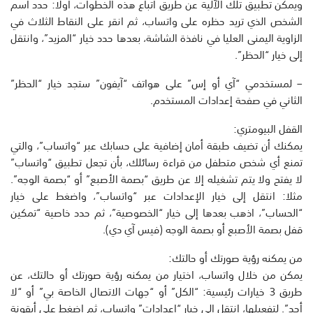
ويمكن تطبيق تلك الآلية عن طريق اتباع هذه الخطوات، أولا: حدد اسم
الشخص الذي تريد حظره على واتساب، ثم انقر على النقاط الثلاث في
الزاوية اليمنى العليا في نافذة الشاشة، بعدها حدد خيار “المزيد”، وانتقل
إلى خيار “الحظر”.
– لمستخدمي “آي أو إس” على هواتف “آيفون” ستجد خيار “الحظر”
الثاني في صفحة إعدادات المستخدم.
القفل البيومتري:
يمكنك أن تضيف طبقة أمان إضافية على حسابك عبر “واتساب”، والتي
تمنع أي شخص متطفل من قراءة رسائلك، بأن تجعل تطبيق “واتساب”
لا يفتح ولا يتم تشغيله إلا عن طريق “بصمة الأصبع” أو “بصمة الوجه”.
مثلا: انتقل إلى خيار الإعدادات عبر “واتساب”، واضغط على خيار
“الحساب”، اذهب بعدها إلى خيار “الخصوصية”، ثم حدد خاصية “تمكين
قفل بصمة الأصبع أو بصمة الوجه (فيس آي دي).
من يمكنه رؤية صورتك أو حالتك:
يمكن من خلال واتساب، اختيار من يمكنه رؤية صورتك أو حالتك، عن
طريق 3 خيارات رئيسية: “الكل” أو “جهات الاتصال الخاصة بي” أو “لا
أحد”. لتفعيلها، انتقل إلى خيار “إعدادات” واتساب، ثم اضغط على أيقونة