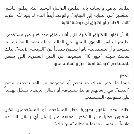
لطالما تباهى واتساب بأنه تطبيق التراسل الوحيد الذي يطبق خاصية
التشفير “من النهاية إلى النهاية”، والوحيد أيضاً الذي لا يتيح لأي طرف
ثالث الاطلاع أو اختراق أي دردشة ثنائية.
إلا أن تقارير الاختراق الأخيرة التي أثارت قلق عدد كبير من مستخدمي
تطبيق التراسل الفوري الأشهر في العالم، جعله يفقد الثقة بنفسه،
خصوصا وأن مستخدميه باتوا يبحثون مجدداً عن “الدردشة الآمنة”، لذلك
قدمت شبكة “نيوز 18” مجموعة من الحيل السحرية، التي تضمن
للمستخدم “دردشة آمنة” عبر واتسآب، منها:
الحظر:
دوما ما يكون هناك مستخدم أو مجموعة من المستخدمين مصدر
“الخطر”، في إرسالهم روابط مشبوهة أو رسائل مزعجة، تشكل تهديداً
على خصوصية المستخدم.
لذلك نصح التقرير بضرورة حظر المستخدم أو المستخدمين الذين
يشكلون خطراً على الشخص، ومنعه من إرسال أي رسائل لك عبر
واتسآب، بحسب ما نقلته وكالة “سبوتنيك”.