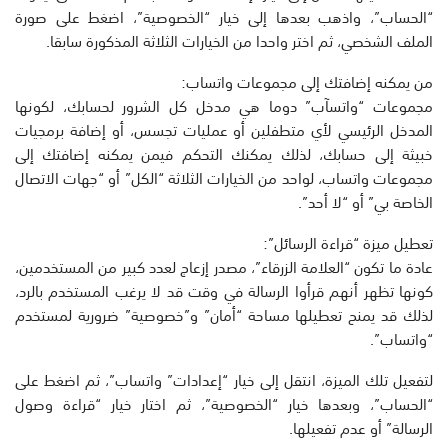
“الحساب”، واذهب بعدها إلى خيار “الخصوصية”، اضغط على صورة
الملف الشخصي، ثم اختر واحدا من الخيارات الثلاثة المذكورة سابقا.
من يمكنه إضافتك إلى مجموعات واتساب:
مجموعات “واتسآب” دوما هي مدخل كل الشرور لحسابك، لكونها
المدخل الرئيسي لأي متطفلين أو عمليات تجسس، أو إضافة برمجيات
خبيثة إلى حسابك، لذلك يمكنك التحكم فيمن يمكنه إضافتك إلى
مجموعات واتساب، لواحد من الخيارات الثلاثة “الكل” أو “جهات الاتصال
الخاصة بي” أو “لا أحد”.
تعطيل ميزة “قراءة الرسائل”:
عادة ما تكون “العلامة الزرقاء”، مصدر إزعاج لعدد كبير من المستخدمين،
كونها تظهر أنهم قرأوا الرسالة في وقت قد لا يرغب المستخدم بالرد،
لذلك قد يمنح تعطيلها مساحة “أمان” و”خصوصية” ضرورية لمستخدم
“واتساب”.
لتفعيل تلك الميزة، انتقل إلى خيار “إعدادات” واتساب”، ثم اضغط على
“الحساب”، وبعدها خيار “الخصوصية”، ثم اختار خيار “قراءة وصول
الرسالة” أو عدم تفعيلها.