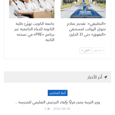
«التطبيقي»: تقديم نماذج
جامعة الكويت تهيّئ طلبة
تحويل الرواتب لمستحقي
الثانوية للحياة الجامعية عبر
«التفوق» حتى 31 الجاري
برنامج «PRE» في نسخته
الثانية
السابق
التالي
أخر الأخبار
أخبار المدارس
وزير التربية يصدر قرارًا بإلغاء الترخيص التعليمي للمدرسة…
5
2026/08/06