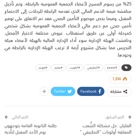
25% من رسوم المسرح لأعضاء الجمعية العمومية بالرابطة، وتم تأجيل
مناقشة قيمة الدعم المالي الذي تقدمه الرابطة للرحلات إلى الاجتماع
المقبل، وفيما يخص موضوع التأمين الصحي فقد تم الاتفاق على توفير
تأمين صحي مع دعم مالي لأعضاء الجمعية العمومية بشكل شخصي
كمرحلة أولى عن طريق استقطاب عروض مختلفة لاختيار الأفضل،
وناقشت الهيئة الإدارية سوء أداء الإدارة المالية بالهيئة لأعضاء هيئة
التدريس مما يشكل مشروع أزمة لا ترغب الهيئة الإدارية بالرابطة في
وجودها.
#paaet
#التطبيقي
#الكويت
#تعليم
#تقويم
1,334
Twitter
Facebook
مشاركة
الخبر السابق
الخبر التالي
العليان :حل مشكلة الشُّعب
طلبة الثانوية العامة يتوجهون
المغلقة أولويات “التطبيقي “
يوم الأحد المقبل لتأدية