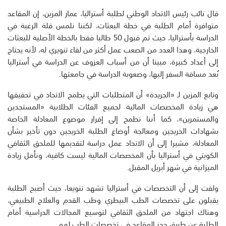
قال نائب رئيس الاتحاد الوطني لطلبة أستراليا، عمار المزين، إن المقاعد
متوافرة أمام الطلبة في خطة البعثات، لكننا نلمس قلة الرغبة في
الدراسة بأستراليا، حيث تم قبول 50 طالبا فقط بالخطة الأصلية للبعثات
الخارجية، وهذا العدد من الصعب عمل أكثر من لقاء تنويري له، لأنه يحتاج
إلى أعداد كبيرة، مبينا أن من أسباب العزوف عن الدراسة في أستراليا
بُعد مسافة السفر إليها، وصعوبة الدراسة في جامعتها.
وتابع المزين لـ «الجريدة» أن المتطلبات التي يطمح الاتحاد في تحقيقها
هي زيادة المخصصات المالية لجميع الفئات الطلابية «المستجدين
والمستمرين»، كما أننا نطمح إلى إقرار موضوع المعادلة الخاصة
بشهادات الخريجين ومعالجة أوضاع الطلبة الخريجين دون تأخير بشأن
المعادلة، مشيرا إلى أن الاتحاد عمل دراسة لتقديمها للملحق الثقافي
الكويتي في أستراليا بأن المخصصات المالية ليست كافية، ونأمل زيادة
الميزانية في شهر أبريل المقبل.
ولفت إلى أن التخصصات في أستراليا تشهد تنويعا، حيث أصبح الطلبة
يقبلون على تخصصات الطب البيطري وطب القدم والعلاج الطبيعي،
وهناك اجتهاد من الملحق الثقافي لتوسيع المجالات الدراسية أمام
الطلبة عن طريق حجز المقاعد في تخصصات الطب لهم.