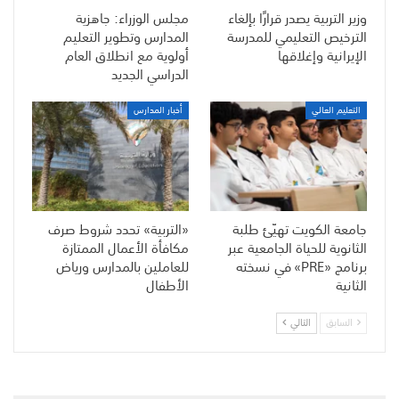
وزير التربية يصدر قرارًا بإلغاء
مجلس الوزراء: جاهزية
الترخيص التعليمي للمدرسة
المدارس وتطوير التعليم
الإيرانية وإغلاقها
أولوية مع انطلاق العام
الدراسي الجديد
التعليم العالي
أخبار المدارس
جامعة الكويت تهيّئ طلبة
«التربية» تحدد شروط صرف
الثانوية للحياة الجامعية عبر
مكافأة الأعمال الممتازة
برنامج «PRE» في نسخته
للعاملين بالمدارس ورياض
الثانية
الأطفال
السابق
التالي