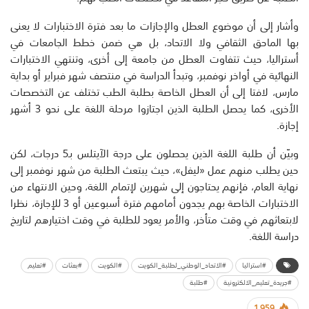
وأشار إلى أن موضوع العطل والإجازات ما بعد فترة الاختبارات لا يعنى
بها الماحق الثقافي ولا الاتحاد، بل هي ضمن خطط الجامعات في
أستراليا، حيث تتفاوت العطل من جامعة إلى أخرى، وتنتهي الاختبارات
النهائية في أواخر نوفمبر، وتبدأ الدراسة في منتصف شهر فبراير أو بداية
مارس، لافتا إلى أن العطل الخاصة بطلبة الطب تختلف عن التخصصات
الأخرى، كما يحصل الطلبة الذين اجتازوا مرحلة اللغة على نحو 3 أشهر
إجازة.
وبيّن أن طلبة اللغة الذين يحصلون على درجة الآيتلس بـ5 درجات، لكن
حين يطلب منهم عمل «ليفل»، حيث يبتعث الطلبة من شهر نوفمبر إلى
نهاية العام، فإنهم يحتاجون إلى شهرين لإتمام اللغة، وحين الانتهاء من
الاختبارات الخاصة بهم يجدون أمامهم فترة أسبوعين أو 3 للإجازة، نظرا
لابتعاثهم في وقت متأخر، والأمر يعود للطلبة في وقت اختيارهم لتاريخ
دراسة اللغة.
#استراليا
#الاتحاد_الوطني_لطلبة_الكويت
#الكويت
#بعثات
#تعليم
#جريدة_تعليم_الالكترونية
#طلبة
1,959