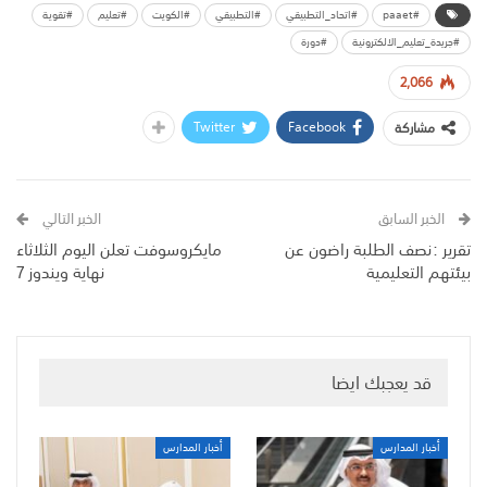
#paaet
#اتحاد_التطبيقي
#التطبيقي
#الكويت
#تعليم
#تقوية
#جريدة_تعليم_الالكترونية
#دورة
2,066
Twitter
Facebook
مشاركة
الخبر السابق
الخبر التالي
تقرير :نصف الطلبة راضون عن
مايكروسوفت تعلن اليوم الثلاثاء
بيئتهم التعليمية
نهاية ويندوز 7
قد يعجبك ايضا
أخبار المدارس
أخبار المدارس