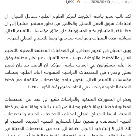
تم النشر بتاريخ
2020/01/19
1,899
اكد نائب مدير جامعة الكويت لمركز العلوم الطبية د.عادل الحنيان، ان
احتياجات سوق العمل المحلي والعالمي في تطور مستمر، مشيرا إلى ان
هذا التغير المتسارع يضع المسؤولية على عاتق مؤسسات التعليم العالي
لمواكبة هذه التغيرات ومواءمة مخرجاتها وفقا للاحتياج الفعلي للدولة.
وبين الحنيان في تصريح صحافي، ان القطاعات المختلفة المعنية بالتعليم
العالي والتخطيط والتوظيف درست هذه التغيرات عبر لجان مختلفة وفق
ما اعلنه مسؤولون في اوقات سابقة، مؤكدا ان الوقت قد حان لتغيير
فعلي وجذري في التخصصات الدراسية المفتوحة امام الطلبة بمختلف
مؤسسات التعليم العالي لتكون برامج وتخصصات متناغمة مع خطط
التنمية الطموحة وتصب في اتجاه تحقيق رؤية الكويت ٢٠٣٥.
وذكر ان التصورات المبدئية والدراسات تشير الى عدد من التخصصات
المطلوبة فعليا لتهيئة كوادر وطنية من شباب البلاد وفقا لمشاريع خطة
التنمية، ابرزها الاحتياج الفعلي لمختلف التخصصات الطبية والتخصصات
الطبية المساعدة والفنيين نظرا للمشاريع الصحية الجديدة المنجزة او
تلك التي لا زالت قيد الانجاز، اضافة الى عدد من التخصصات الحديثة في
السوق العالمي والمحلي، منها تخصصات تقنية ومالية والأمن السيبراني