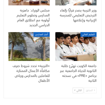
وزير التربية يصدر قرارًا بإلغاء
مجلس الوزراء: جاهزية
الترخيص التعليمي للمدرسة
المدارس وتطوير التعليم
الإيرانية وإغلاقها
أولوية مع انطلاق العام
الدراسي الجديد
التعليم العالي
أخبار المدارس
جامعة الكويت تهيّئ طلبة
«التربية» تحدد شروط صرف
الثانوية للحياة الجامعية عبر
مكافأة الأعمال الممتازة
برنامج «PRE» في نسخته
للعاملين بالمدارس ورياض
الثانية
الأطفال
السابق
التالي