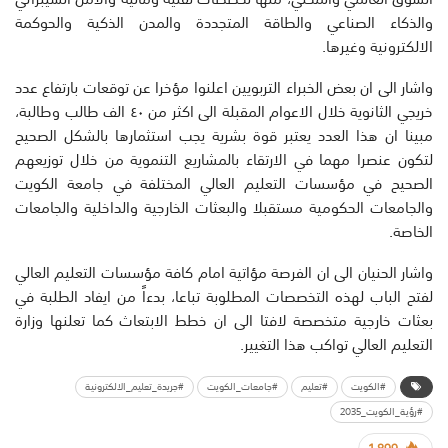
والذكاء الصناعي والطاقة المتجددة والمدن الذكية والحوكمة
الالكترونية وغيرها.
واشار الى ان بعض الخبراء التربويين اعلنوا مؤخرا عن توقعات بارتفاع عدد
خريجي الثانوية خلال الاعوام المقبلة الى اكثر من ٤٠ الف طالب وطالبة،
مبينا ان هذا العدد يعتبر قوة بشرية يجب استثمارها بالشكل الصحيح
لتكون عنصرا مهما في الارتقاء بالمشاريع التنموية من خلال توزيعهم
الصحيح في مؤسسات التعليم العالي المختلفة في جامعة الكويت
والجامعات الحكومية مستقبلا والبعثات الخارجية والداخلية والجامعات
الخاصة.
واشار الحنيان الى ان الفرصة مؤاتية امام كافة مؤسسات التعليم العالي
لفتح الباب لهذه التخصصات المطلوبة تباعا، بدءاً من ايفاد الطلبة في
بعثات خارجية متخصصة لافتا الى ان خطط الابتعاث كما تعلنها وزارة
التعليم العالي تواكب هذا التغيير.
#الكويت
#تعليم
#جامعات_الكويت
#جريدة_تعليم_الالكترونية
#رؤية_الكويت_2035