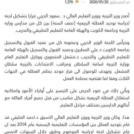
تم النشر بتاريخ
2020/01/20
1,376
أصدر وزير التربية ووزير التعليم العالي د ..سعود الحربي قرارا بتشكيل لجنة
لدراسة توحيد العطلة الربيعية (نصف السنة) بين كل من مدارس وزارة
التربية وجامعة الكويت والهيئة العامة للتعليم التطبيقي والتدريب.
ويترأس اللجنة الوزير الحربي وعضوية كل من عميد القبول والتسجيل
بجامعة الكويت د.علي المطيري وعميد القبول والتسجيل بالهيئة العامة
للتعليم التطبيقي والتدريب د.مشعل المنصوري ووكيل التعليم العام
بوزارة التربية اسامة السلطان ومراقب الامتحانات بالتربية سلطان
المشعل، وتهدف للوصول الى قرار موحد ينظم العطلة في الجهات
الثلاث وفقا لما تقتضيه مصلحة العمل.
ويأتي ذلك في ضوء الحرص على التيسير على أولياء الأمور وامكانية
استغلال العطلة الربيعية بشكل مناسب من قبل جميع أفراد العائلة مع
أبنائهم الدارسين بمختلف مراحل التعليم.
هذا، وكان وزير التربية ووزير التعليم العالي الاسبق د.احمد المليفي قد
قام بتوحيد العطل بين المؤسسات التعليمية الرسمية عام 2014 بعد ان
قام بتشكيل لجنة لدراسة الموضوع وطبق خلال السنوات الخمس