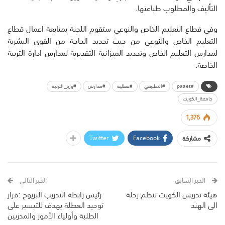
التأليف والمطلوب طباعتها.
وفي قطاع التعليم الخاص والنوعي ستقوم اللجنة بمتابعة اعمال قطاع
التعليم الخاص والنوعي من حيث تحديد الحاجة من القوى البشرية
لمدارس التعليم الخاص وتحديد الميزانية التقديرية لمدارس ادارة التربية
الخاصة.
#paaet
#التطبيقي
#عطلية
#مدارس
#وزير_التربية
جامعة_الكويت
1,376
Twitter
Facebook
مشاركة
الخبر السابق
الخبر التالي
هيئة تدريس الكويت تنظم رحلة
رئيس رابطة التدريب البريوج :قرار
الى الهند
توحيد العطلة يهدف للتيسير على
الطلبة وأولياء الأمور والمدربين