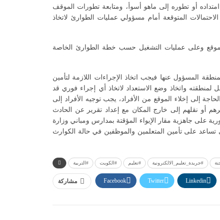
 امتداده أو تطوره إلى ماهو أسوأ، ومتابعة تطورات الموقف
لاحتمالات المتوقعة أمام مسؤولي عمليات الطوارئ لاتخاذ
 الموقع وعلى عمليات التشغيل حسب خطة الطوارئ الخاصة
نطقة المسؤول عنها فيجب اتخاذ الإجراءات اللازمة لتأمين
ل لمنطقته واتخاذ وضع الاستعداد لاتخاذ أي إجراء فوري قد
لحاجة إلى إخلاء الموقع من الأفراد، يجب توجيه الأفراد إلى
م أو نقلهم إلى خارج المكان مع إعداد تقرير عن الحادث
رية على جاهزية مقار الإيواء المؤقتة بمدارس ومباني وزارة
تي تساعد على تأمين المتعلمين والموظفين في حالة الكوارث
نة
#جريدة_تعليم_الالكترونية
#تعليم
#الكويت
#التربية
Facebook
Twitter
Linkedin
مشاركة