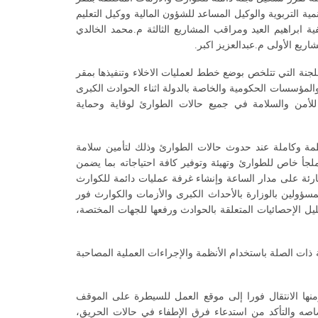
ية التربوية والوكيل المساعد للشؤون المالية ووكيل التعليم
ية ابراهيم العيد ومراقب المشاريع الثالثة م.محمد الخالدي
يع الأولى م.عبدالعزيز اكبر.
جنة التي تتلخص بوضع خطط لعمليات الاخلاء وتنفيذها بمقر
والمؤسسات الحكومية والخاصة بالدولة اثناء الحوادث الكبرى
ة للأمن والسلامة في جميع حالات الطوارئ لوقاية وحماية
مة وكاملة عند حدوث حالات الطوارئ وذلك لتأمين سلامة
لجأ خاص للطوارئ وتهيئة وتوفير كافة احتياجاته بما يضمن
لطارئة على مدار الساعة وإنشاء غرفة عمليات دائمة للكوارث
مسؤولين بالوزارة بالأحداث الكبرى والأزمات والكوارث فور
حليل الإحصائيات المتعلقة بالحوادث ورفعها للجهات المختصة،
ذات الصلة باستخدام الأنظمة والإجراءات العملية المصاحبة
منها الانتقال فورا إلى موقع العمل للسيطرة على الموقف
تصاصه والتأكد من استدعاء فرق الإطفاء في حالات الحريق،