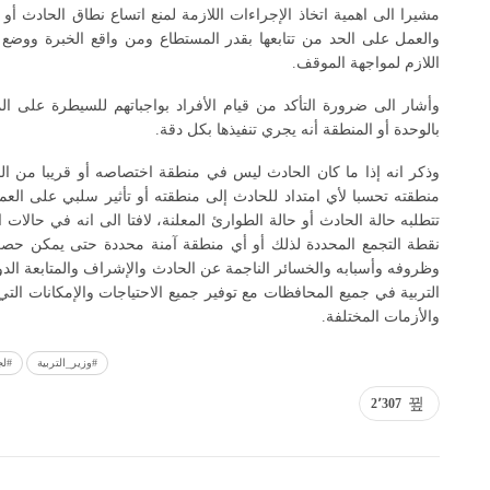
مشيرا الى اهمية اتخاذ الإجراءات اللازمة لمنع اتساع نطاق الحادث أو
والعمل على الحد من تتابعها بقدر المستطاع ومن واقع الخبرة ووضع ا
اللازم لمواجهة الموقف.
وأشار الى ضرورة التأكد من قيام الأفراد بواجباتهم للسيطرة على
بالوحدة أو المنطقة أنه يجري تنفيذها بكل دقة.
وذكر انه إذا ما كان الحادث ليس في منطقة اختصاصه أو قريبا من الم
منطقته تحسبا لأي امتداد للحادث إلى منطقته أو تأثير سلبي على العم
تتطلبه حالة الحادث أو حالة الطوارئ المعلنة، لافتا الى انه في حالات ا
نقطة التجمع المحددة لذلك أو أي منطقة آمنة محددة حتى يمكن حصره
وظروفه وأسبابه والخسائر الناجمة عن الحادث والإشراف والمتابعة الدو
التربية في جميع المحافظات مع توفير جميع الاحتياجات والإمكانات ال
والأزمات المختلفة.
#وزير_التربية
#لج
2٬307