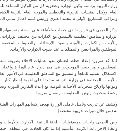
وزارة التربية برئاسة وكيل الوزارة وعضوية كل من الوكيل المساعد للتنم
العام ووكيل المنشآت التربوية والتخطيط والموجه العام للتربية الكشف
ومراقب المشاريع الأولى م.محمد العنزي ورئيس قسم اعمال مدني المشار
وذكر الحربي في قراره، الذي حصلت «الأنباء» على نسخة منه، مهام الل
الوزارة والمناطق التعليمية بالتنسيق مع الادارات بين مختلف الوزارات 
والأزمات والكوارث والأوبئة بالتقيد بالإرشادات والتعليمات المحقق
الموظفين والمراجعين والممتلكات عند حدوث الكوارث والأزمات.
كما أكد ضرورة إعداد خطط لضمان تنفيذ عمليات الاخلاء بطريقة منظ
الموظفين والمراجعين الموجودين في مقر ديوان عام الوزارة وإعداد م
الاستغلال السليم للملجأ والتنسيق مع المناطق التعليمية في الأمور ا
والأزمات المختلفة في وزارة التربية، مشددا على اهمية إخطار كبار ال
وقوعها والإبلاغ بمجريات الأحداث اليومية مع إعداد التقارير الدورية وت
وحفظ وتحديث وتوثيق المعلومات وضمان سريتها.
وكشف عن تدريب وتأهيل عاملي الوزارة بهدف إكسابهم المهارات الفنية 
له (من خلال دورات تدريبية مختصة).
وبين الحربي واجبات ومسؤوليات اللجنة الدائمة للكوارث والأزمات و
واتخاذ الإجراءات اللازمة التأمينية إذا ما كان الحادث في منطقة اخ