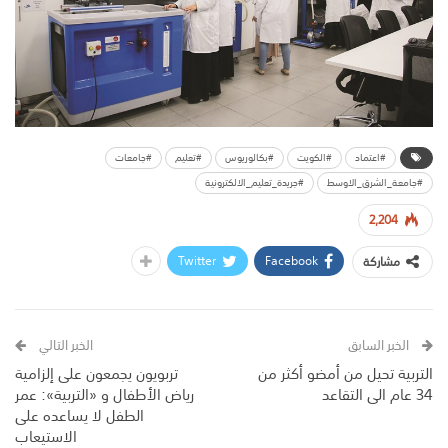
#اعتماد
#الكويت
#بكالوريوس
#تعليم
#جامعات
#جامعة_الشرق_الاوسط
#جريدة_تعليم_الالكترونية
2,204
Twitter
Facebook
مشاركة
الخبر السابق
الخبر التالي
التربية تحيل من أمضو أكثر من
تربويون يجمعون على إلزامية
34 عام الى التقاعد
رياض الأطفال و «التربية»: عمر
الطفل لا يساعده على
الاستيعاب