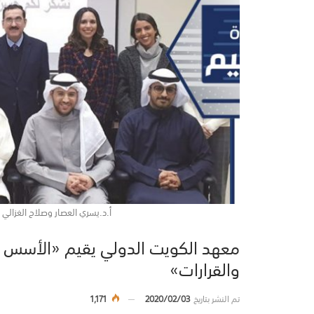
أ.د.يسري العصار وصلاح الغزالي
معهد الكويت الدولي يقيم «الأسس الق
والقرارات»
تم النشر بتاريخ
2020/02/03
1,171