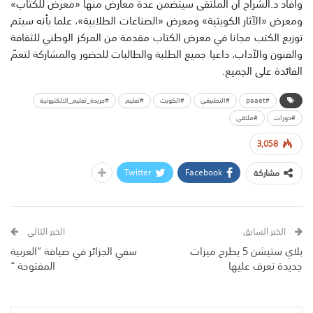
وأفاد د.الشراح أن الملتقى سيتضمن عدة معارض منها «معرض للكتاب»
ومعرض «الآثار الكويتية» ومعرض «الصناعات الطلابية»، علما بأنه سيتم
توزيع الكتب مجانا في معرض الكتاب مقدمة من المركز الوطني للثقافة
والفنون والآداب، داعيا جميع الطلبة والطالبات للحضور والمشاركة لتعمّ
الفائدة على الجميع.
#paaet
#التطبيقي
#الكويت
#تعليم
#جريدة_تعليم_الالكترونية
#دورات
#ملتقى
3,058
Twitter
Facebook
مشاركة
الخبر السابق
الخبر التالي
بلاي ستيشن 5 يطرح ميزات
سفي الجزائر في ضيافة “العربية
جديدة تعرف عليها
المفتوحة “