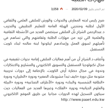
تم النشر بتاريخ
2020/02/09
3,058
صرح رئيس لجنه المعارض والندوات والورش للملتقى العلمي والثقافي
الأول لطلبة ومتدربي الهيئة العامة للتعليم التطبيقي والتدريب
د.عبدالرحمن الشراح بأن الملتقى سيتضمن العديد من الأنشطة الثقافية
والعلمية التي تزيد من مهارات الطلبة وثقافتهم والتي تساهم في
تأهيلهم لسوق العمل وإعدادهم ليكونوا لبنة صالحه لبناء كويت
المستقبل.
وأضاف د.الشراح أن من أهم فعاليات الملتقى إقامة ندوات تثقيفية في
مجال تكنولوجيا المستقبل والتسويق الالكتروني والمشاريع والابتكارات
وندوة في مجال حضارة أرض الكويت، بالإضافة إلى دورات تدريبية
متنوعة مثل دورة «كيف تبدأ مشروعك الصغير» ودورة «الطيران» ودورة
«الطاقة الشمسية والبناء» ودورة «الأطراف الصناعية» ودورة «البيئة
والعلوم الحياتية» ودورة «الفلك» وغيرها العديد من الفعاليات حيث
سيكون التسجيل لهذه الدورات مجانيا عن طريق الموقع الالكتروني
http://www.paaet.edu.kw