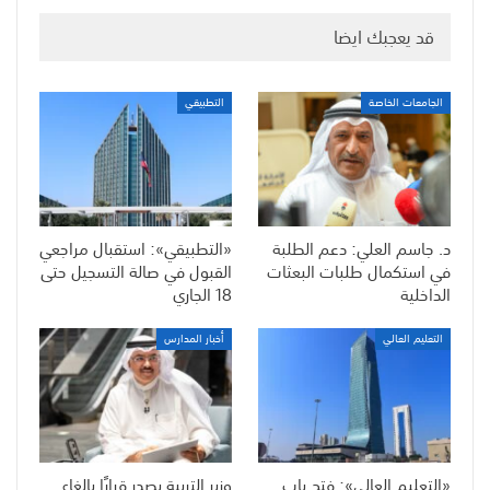
قد يعجبك ايضا
الجامعات الخاصة
التطبيقي
د. جاسم العلي: دعم الطلبة
«التطبيقي»: استقبال مراجعي
في استكمال طلبات البعثات
القبول في صالة التسجيل حتى
الداخلية
18 الجاري
التعليم العالي
أخبار المدارس
«التعليم العالي»: فتح باب
وزير التربية يصدر قرارًا بإلغاء