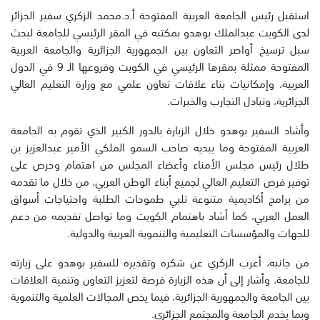
استقبل رئيس الجامعة العربية المفتوحة أ.د.محمد الزكري سفير الجزائر
لدى الكويت عبدالملك بوهدو بمكتبه في المقر الرئيسي للجامعة لبحث
سبل ترسيخ أواصر التعاون بين الجمهورية الجزائرية والجامعة العربية
المفتوحة ممثلة بمقرها الرئيسي في الكويت وفروعها الـ 9 في الدول
العربية، وإمكانيات بناء علاقات تعاون علمي مع وزارة التعليم العالي
الجزائرية، وتبادل التجارب والخبرات.
وأشاد السفير بوهدو خلال الزيارة بالدور الكبير الذي تقوم به الجامعة
العربية المفتوحة وما يبديه صاحب السمو الملكي الأمير عبدالعزيز بن
طلال رئيس مجلس الأمناء وأعضاء المجلس من اهتمام وحرص على
توفير فرص التعليم العالي لجميع أبناء الوطن العربي، من خلال ما تقدمه
من برامج أكاديمية متنوعة تلبي طموحات الطلبة واحتياجات أسواق
العمل العربي، كما أشاد باهتمام الكويت وما تواصل تقديمه من دعم
للجهات والمؤسسات التعليمية والتنموية العربية والدولية.
من جانبه، أعرب الزكري عن شكره وتقديره للسفير بوهدو على زيارته
للجامعة، وأشار إلى أن هذه الزيارة فرصة لتعزيز التعاون وتنمية العلاقات
بين الجامعة والجمهورية الجزائرية، فيما يخص المجالات العلمية والتنموية
وبما يخدم الجامعة والمجتمع الجزائري.