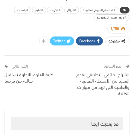
#الجامعة_العربية_المفتوحة
#الجزائر
#الكويت
#تعليم
#جامعات
#جريدة_تعليم_الالكترونية
1,796
Twitter
Facebook
مشاركة
الخبر السابق
الخبر التالي
الشراح :ملتقى التطبيقي يقدم
كلية العلوم الادارية تستقبل
العديد من الأنشطة الثقافية
طالبة من فرنسا
والعلمية التي تزيد من مهارات
الطلبة
قد يعجبك ايضا