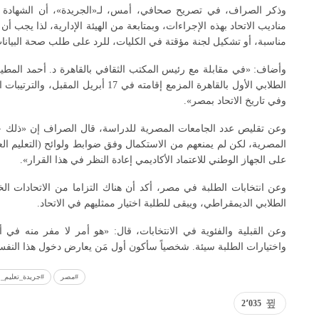
وذكر الصراف، في تصريح صحافي، أمس، لـ«الجريدة»، أن الشهادة 
مناديب الاتحاد بهذه الإجراءات، وبمتابعة من الهيئة الإدارية، لذا يجب أن
مناسبة، أو تشكيل لجنة مؤقتة في الكليات، للرد على طلب صحة البيانا
وأضاف: «في مقابلة مع رئيس المكتب الثقافي بالقاهرة د. أحمد المطي
الطلابي الأول بالقاهرة المزمع إقامته في 
وفي تاريخ الاتحاد بمصر».
وعن تقليص عدد الجامعات المصرية للدراسة، قال الصراف إن «ذلك حدّ
المصرية، لكن لم يمنعهم من الاستكمال وفق ضوابط ولوائح (التعليم العالي
على الجهاز الوطني للاعتماد الأكاديمي إعادة النظر في هذا القرار».
وعن انتخابات الطلبة في مصر، أكد أن هناك التزاما من الاتحادات الخا
الطلابي الديمقراطي، ويبقى للطلبة اختيار ممثليهم في الاتحاد.
وعن القبلية والفئوية في الانتخابات، قال: «هو أمر لا مفر منه في 
واختيارات الطلبة سيئة. شخصياً سأكون أول مَن يعارض دخول هذا النفس
#مصر
#جريدة_تعليم_ال
2٬035