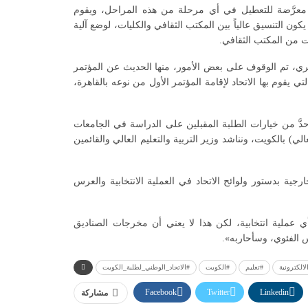
معرَّضة للتعطيل في أي مرحلة من هذه المراحل، ويقوم
 يكون التنسيق عالياً بين المكتب الثقافي والكليات، لوضع آلية
ت من المكتب الثقافي.
ري، تم الوقوف على بعض الأمور، منها الحديث عن المؤتمر
17 أبريل المقبل، والترتيبات التي يقوم بها الاتحاد لإقامة المؤتمر الأول من نوعه بالقاهرة،
َ من خيارات الطلبة المقبلين على الدراسة في الجامعات
) بالكويت، ونناشد وزير التربية والتعليم العالي والقائمين
رجية بدستور ولوائح الاتحاد في العملية الانتخابية والعرس
أي عملية انتخابية، لكن هذا لا يعني أن مخرجات الصناديق
 الفئوي، وسأحاربه».
الكترونية
#تعليم
#الكويت
#الاتحاد_الوطني_لطلبة_الكويت
Facebook
Twitter
Linkedin
مشاركة