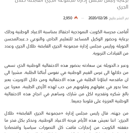
الجري
تم النشر بتاريخ
2020/02/26
2,950
أقامت مدرسة الكويت النموذجية احتفالا بمناسبة الاعياد الوطنية وذلك
برعاية وحضور الوكيل المساعد للتعليم الخاص والنوعي د.عبدالمحسن
الحويلة ورئيس مجلس إدارة مجموعة الجري القابضة طلال الجري وعدد
من القيادات التربوية.
وعبر د.الحويلة عن سعادته بحضور هذه الاحتفالية الوطنية الذي نسعى
من خلالها الى غرس القيم الوطنية في نفوس أبنائنا الطلبة، مشيرا الى
ان ماقدمه ابناؤنا الطلبة في هذه الاحتفالية ومن خلال الاوبريت يعبر
عما يدور في عقولهم وقلوبهم من حب لهذه الأرض الطيبة، معربا عن
بالغ شكره وتقديره لكل من شارك وساهم في انجاح هذه الاحتفالية
الوطنية العزيزة على قلوبنا جميعا.
من جهته، قال رئيس مجلس إدارة «مجموعة الجري القابضة» طلال
الجري: اننا نعيش هذه الأيام فرحة الاعياد الوطنية، ونذكر بكل فخر ما
حققته الكويت من إنجازات فاقت كل التصورات سياسيا واقتصاديا