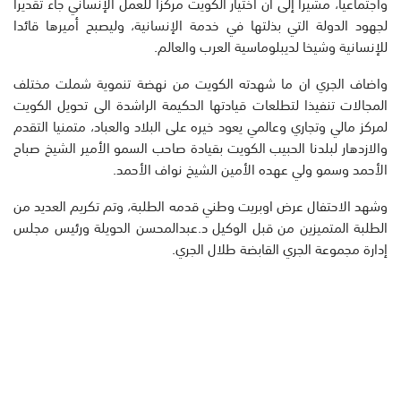
واجتماعيا، مشيرا إلى ان اختيار الكويت مركزا للعمل الإنساني جاء تقديرا
لجهود الدولة التي بذلتها في خدمة الإنسانية، وليصبح أميرها قائدا
للإنسانية وشيخا لديبلوماسية العرب والعالم.
واضاف الجري ان ما شهدته الكويت من نهضة تنموية شملت مختلف
المجالات تنفيذا لتطلعات قيادتها الحكيمة الراشدة الى تحويل الكويت
لمركز مالي وتجاري وعالمي يعود خيره على البلاد والعباد، متمنيا التقدم
والازدهار لبلدنا الحبيب الكويت بقيادة صاحب السمو الأمير الشيخ صباح
الأحمد وسمو ولي عهده الأمين الشيخ نواف الأحمد.
وشهد الاحتفال عرض اوبريت وطني قدمه الطلبة، وتم تكريم العديد من
الطلبة المتميزين من قبل الوكيل د.عبدالمحسن الحويلة ورئيس مجلس
إدارة مجموعة الجري القابضة طلال الجري.