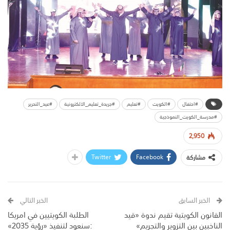
#احتفال
#الكويت
#تعليم
#جريدة_تعليم_الالكترونية
#عيد_التحرير
#مدرسة_الكويت_النموذجية
2,950
Twitter
Facebook
مشاركة
الخبر السابق
الخبر التالي
القانون الكويتية تقيم ندوة «قيد
الطلبة الكويتيين في امريكا
الناخبين بين التزوير والتجريم»
:سنعود لتنفيذ «رؤية 2035»