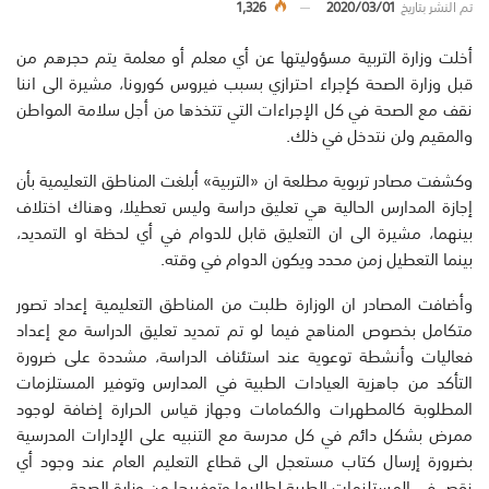
تم النشر بتاريخ
2020/03/01
1,326
أخلت وزارة التربية مسؤوليتها عن أي معلم أو معلمة يتم حجرهم من
قبل وزارة الصحة كإجراء احترازي بسبب فيروس كورونا، مشيرة الى اننا
نقف مع الصحة في كل الإجراءات التي تتخذها من أجل سلامة المواطن
والمقيم ولن نتدخل في ذلك.
وكشفت مصادر تربوية مطلعة ان «التربية» أبلغت المناطق التعليمية بأن
إجازة المدارس الحالية هي تعليق دراسة وليس تعطيلا، وهناك اختلاف
بينهما، مشيرة الى ان التعليق قابل للدوام في أي لحظة او التمديد،
بينما التعطيل زمن محدد ويكون الدوام في وقته.
وأضافت المصادر ان الوزارة طلبت من المناطق التعليمية إعداد تصور
متكامل بخصوص المناهج فيما لو تم تمديد تعليق الدراسة مع إعداد
فعاليات وأنشطة توعوية عند استئناف الدراسة، مشددة على ضرورة
التأكد من جاهزية العيادات الطبية في المدارس وتوفير المستلزمات
المطلوبة كالمطهرات والكمامات وجهاز قياس الحرارة إضافة لوجود
ممرض بشكل دائم في كل مدرسة مع التنبيه على الإدارات المدرسية
بضرورة إرسال كتاب مستعجل الى قطاع التعليم العام عند وجود أي
نقص في المستلزمات الطبية لطلابها وتوفيرها من وزارة الصحة.