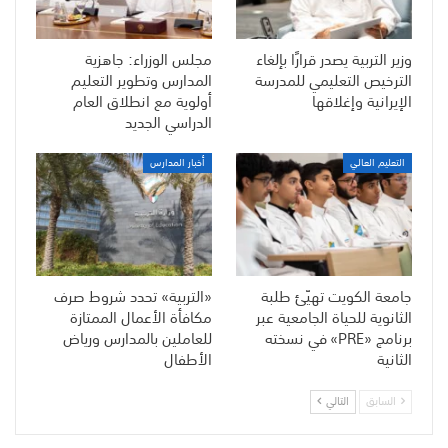
وزير التربية يصدر قرارًا بإلغاء
مجلس الوزراء: جاهزية
الترخيص التعليمي للمدرسة
المدارس وتطوير التعليم
الإيرانية وإغلاقها
أولوية مع انطلاق العام
الدراسي الجديد
التعليم العالي
أخبار المدارس
جامعة الكويت تهيّئ طلبة
«التربية» تحدد شروط صرف
الثانوية للحياة الجامعية عبر
مكافأة الأعمال الممتازة
برنامج «PRE» في نسخته
للعاملين بالمدارس ورياض
الثانية
الأطفال
السابق
التالي