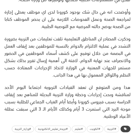
وأوضحت انه في حال شك بوجود كورونا لدى اي موظف يعطى إجازة
لمراجعة الصحة وعمل الفحوصات اللازمة على ان يحضر الموظف كتابا
من الصحة يوضح حالته المرضية مع التوصية الطبية.
وذكرت المصادر ان المناطق التعليمية تلقت تعليمات من التربية بضرورة
التشدد في عملية الالتزام بالدوام بالنسبة للموظفين بعد إيقاف العمل
في البصمة من خلال توقيع على كشف أسماء الموظفين في الحضور
والانصراف عند نهاية الدوام، لافتة الى أهمية إرسال تقرير بذلك بشكل
مستمر للجهات المعنية في الوزارة لاتخاذ الإجراءات المعتادة حسب
النظم واللوائح المعمول بها في هذا الجانب.
هذا ومن المتوقع ان تعقد القيادات التربوية اجتماعا اليوم الأحد
لمناقشة وبحث إجراءات وخطة وزارة التربية البديلة للمناهج بعد إيقاف
الدراسة بسبب فيروس كورونا وأيضا أيام الغياب الجماعي للطلبة بسبب
موجة البرد التي استمرت 3 أيام وكذلك الأيام الـ 3 التي سبقت عطلة
الأعياد الوطنية.
#التربية
#الكويت
#تعليم
#جريدة_تعليم_الالكترونية
#وزارة_التربية