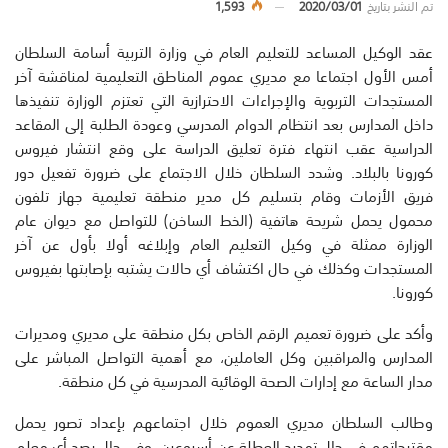
تم النشر بتاريخ
2020/03/01
1,593
عقد الوكيل المساعد للتعليم العام في وزارة التربية أسامة السلطان
أمس الأول اجتماعا مع مديري عموم المناطق التعليمية لمناقشة آخر
المستجدات التربوية والإجراءات الاحترازية التي تعتزم الوزارة تنفيذها
داخل المدارس بعد انتظام الدوام المدرسي وعودة الطلبة إلى المقاعد
الدراسية عقب انتهاء فترة تعليق الدراسة على وقع انتشار فيروس
كورونا بالبلاد. وشدد السلطان خلال الاجتماع على ضرورة تفعيل دور
فريق الأزمات وقام بتسليم كل مدير منطقة تعليمية جهاز تلفون
محمول يحمل شريحة هاتفية (الخط الساخن) للتواصل مع ديوان عام
الوزارة ممثلة في وكيل التعليم العام وإبلاغه أولا بأول عن آخر
المستجدات وكذلك في حال اكتشاف أي حالات يشتبه بإصابتها بفيروس
كورونا.
وأكد على ضرورة تعميم الرقم الخاص بكل منطقة على مديري ومديرات
المدارس والمراقبين وكل العاملين، مع أهمية التواصل المباشر على
مدار الساعة مع إدارات الصحة الوقائية المدرسية في كل منطقة.
وطالب السلطان مديري العموم خلال اجتماعهم بإعداد تصور يحمل
مقترحاتهم في حال تمديد العطلة عن أسبوعين، وفي حال رصد أي معلم