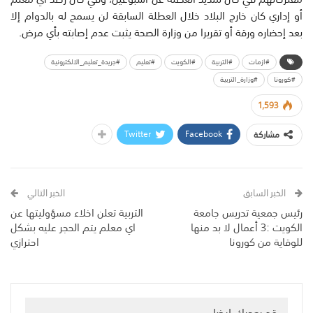
أو إداري كان خارج البلاد خلال العطلة السابقة لن يسمح له بالدوام إلا
بعد إحضاره ورقة أو تقريرا من وزارة الصحة يثبت عدم إصابته بأي مرض.
#ازمات
#التربية
#الكويت
#تعليم
#جريدة_تعليم_الالكترونية
#كورونا
#وزارة_التربية
1,593
Twitter
Facebook
مشاركة
الخبر السابق
الخبر التالي
رئيس جمعية تدريس جامعة
التربية تعلن اخلاء مسؤوليتها عن
الكويت :3 أعمال لا بد منها
اي معلم يتم الحجر عليه بشكل
للوقاية من كورونا
احترازي
قد يعجبك ايضا