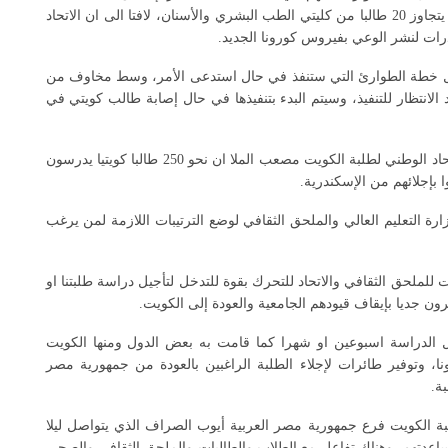
الراغبين في العودة للبلاد يزداد يوميا حتى أصبح عددهم حاليا يتجاوز 20 طالبا من كليتي الطب البشري والأسنان، لافتا الى ان الاتحاد
درات لنشر الوعي بفيروس كورونا الجديد.
ول خطة الطوارئ التي ستنفذ في حال استدعى الأمر، وسط مخاوف من
لانتظار للتنفيذ، وسيتم البدء بتنفيذها في حال إصابة طالب كويتي في
بدوره، كشف نائب رئيس الهيئة التنفيذية لشؤون الفروع بالاتحاد الوطني لطلبة الكويت مصعب الملا ان نحو 250 طالبا كويتيا يدرسون
 بإجلائهم من الإسكندرية.
رة التعليم العالي والملحق الثقافي لوضع الترتيبات اللازمة لمن يرغب
لملحق الثقافي والاتحاد للتحرك بقوة للتدخل لتأجيل دراسة طلبتنا او
ون جديا بإيقاف قيودهم الجامعية والعودة إلى الكويت.
جيل الدراسة اسبوعين او شهرا كما قامت به بعض الدول ومنها الكويت
ا، وتوفير طائرات لإجلاء الطلبة الراغبين بالعودة من جمهورية مصر
ة.
ة الكويت فرع جمهورية مصر العربية أيوب الصراف الذي يتواصل ليلا
ساعدتهم، وهناك تفاعل مع الطلاب والطالبات والملحق الثقافي والصحي