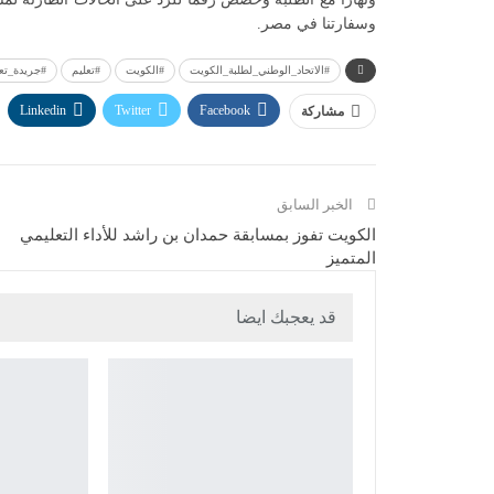
وسفارتنا في مصر.
#الاتحاد_الوطني_لطلبة_الكويت
#الكويت
#تعليم
#جريدة_تعل
Linkedin
Twitter
Facebook
مشاركة
الخبر السابق
الكويت تفوز بمسابقة حمدان بن راشد للأداء التعليمي
المتميز
قد يعجبك ايضا