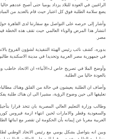
يضع سلامة الطلبة فوق كل اعتبار حيث قام بالعديد من المبا
وأشار إلى حرصه على التواصل مع سفارتنا لدى القاهرة ح
انتشار هذا المرض والوباء العالمي حيث تقف هذه الخطة قيد ا
مصر.
في جمهورية مصر العربية وتحديدا في مدينة الاسكندية طالبوا
وأوضح الملا في تصريح خاص لـ«الأنباء» ان الاتحاد خاطب وزا
بالعودة حاليا من الطلبة.
وأضاف ان الطلبة يعيشون في حالة من القلق وهناك مطالبات ل
تعليقها الى حين وضوح الرؤية، مشيرا الى ان هناك طلبة يفكر
وطالب وزارة التعليم العالي المصرية بان تتخذ قرارا بتأ
والسعودية وقطر والامارات لحين انتهاء ازمة فيروس كورون
العربية معربا عن إيمانه بأن الحكومة لن تقصر مع ابنائها الطلب
وبين انه يتواصل بشكل يومي مع رئيس الاتحاد الوطني لطلب
ونهارا مع الطلبة وخصص رقما للرد على الحالات الطارئة لم