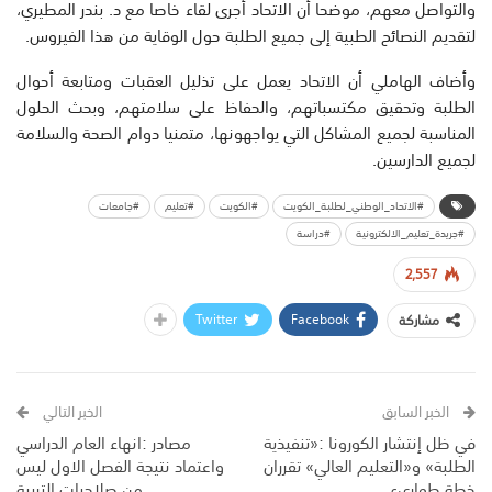
والتواصل معهم، موضحا أن الاتحاد أجرى لقاء خاصا مع د. بندر المطيري،
لتقديم النصائح الطبية إلى جميع الطلبة حول الوقاية من هذا الفيروس.
وأضاف الهاملي أن الاتحاد يعمل على تذليل العقبات ومتابعة أحوال
الطلبة وتحقيق مكتسباتهم، والحفاظ على سلامتهم، وبحث الحلول
المناسبة لجميع المشاكل التي يواجهونها، متمنيا دوام الصحة والسلامة
لجميع الدارسين.
#الاتحاد_الوطني_لطلبة_الكويت
#الكويت
#تعليم
#جامعات
#جريدة_تعليم_الالكترونية
#دراسة
2,557
Twitter
Facebook
مشاركة
الخبر السابق
الخبر التالي
في ظل إنتشار الكورونا :«تنفيذية
مصادر :انهاء العام الدراسي
الطلبة» و«التعليم العالي» تقرران
واعتماد نتيجة الفصل الاول ليس
خطة طوارىء
من صلاحيات التربية