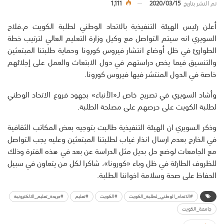
تم النشر بتاريخ
2020/03/15
1,111
أعلن رئيس الهيئة التنفيذية بالاتحاد الوطني لطلبة الكويت م.فلاح
السويري انه سيتم التواصل مع وكيل وزارة التعليم العالي لترتيب خطة
الطوارئ في ظل أوضاع انتشار فيروس كورونا وحماية طلبتنا المبتعثين
والتنسيق فيما يخص دراستهم في دول الابتعاث والعمل على إجلائهم
خاصة في الدول المنتشر فيها فيروس كورونا.
وأشاد السويري في تصريح خاص لـ«الأنباء» بجهود فروع الاتحاد الوطني
لطلبة الكويت على حرصهم على مصلحة الطلبة.
وذكر السويري ان الهيئة التنفيذية طالبت بتوجيه بعض المكاتب الثقافية
في الخارج بعدم ارسال انذار غياب لطلبتنا المبتعثين وعليه يجب التواصل
مع الجامعات لوضع حل بديل مثل الدراسة عن بعد في هذه الفترة وذلك
للظروف الطارئة في ظل وباء «كورونا»، شاكرا لكل من يتعاون في سبيل
الحفاظ على صحة وسلامة اخواننا الطلبة.
#الاتحاد_الوطني_لطلبة_الكويت
#الكويت
#تعليم
#جريدة_تعليم_الالكترونية
جامعة_الكويت