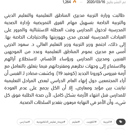
تم النشر بتاريخ
2020/03/16
1,264
طالبت وزارة التربية مديري المناطق التعليمية والتعليم الديني
والتربية الخاصة بتسهيل مهام الفرق التمريضية بإدارة الصحية
المدرسية لدخول المدارس وقت العطلة الاستثنائية والمرور على
العيادات المدرسية لفحص مدى جهوزيتها والاحتياجات الخاصة بها.
إلى ذلك، اجتمع وزير التربية وزير التعليم العالي د. سعود الحربي
أمس مع مديري عموم المناطق التعليمية وعدد من الموجهين
الفنيين ومديري المدارس ورؤساء الأقسام، لاستطلاع آرائهم
والاستماع إلى وجهات نظرهم ومقترحاتهم فيما يتعلق بالتعامل مع
أزمة فيروس كورونا الجديد (كوفيد 19). وكشفت مصادر لـ القبس أن
آراء المجتمعين حول إنهاء العام الدراسي لبعض المراحل التعليمية
تباينت بين مؤيد ومعارض، إلا أن الكل يجمع على عدم العودة
للمدارس قبل انتهاء الأزمة بشكل كامل، لأن صحة الطلبة فوق كل
شيء، وأن الأمر في النهاية مرهون بتقدير السلطات الصحية.
#التربية
#الكويت
#تعليم
#جريدة_تعليم_الالكترونية
#مدارس