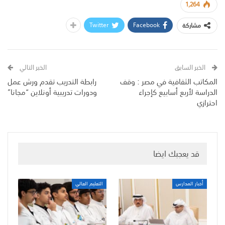
1,264
Twitter
Facebook
مشاركة
الخبر السابق
الخبر التالي
المكاتب الثقافية في مصر : وقف
رابطة التدريب تقدم ورش عمل
الدراسة لأربع أسابيع كإجراء
ودورات تدريبية أونلاين “مجانا”
احترازي
قد يعجبك ايضا
أخبار المدارس
التعليم العالي