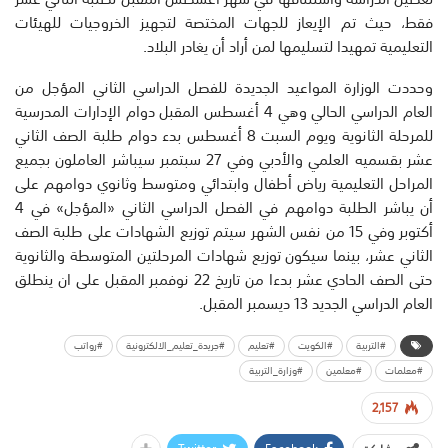
فقط، حيث تم الإيعاز للجهات المختصة لتجهيز الخروجيات للهيئات
التعليمية تمهيدا لتسليمها لمن أراد أن يغادر البلاد.
وحددت الوزارة المواعيد الجديدة للفصل الدراسي الثاني المؤجل من
العام الدراسي الحالي وهي 4 أغسطس المقبل دوام الإدارات المدرسية
للمرحلة الثانوية ويوم السبت 8 أغسطس بدء دوام طلبة الصف الثاني
عشر بقسميه العلمي والأدبي وفي 27 سبتمبر سيباشر العاملون بجميع
المراحل التعليمية رياض أطفال وابتدائي ومتوسط وثانوي دوامهم على
أن يباشر الطلبة دوامهم في الفصل الدراسي الثاني «المؤجل» في 4
أكتوبر وفي 15 من نفس الشهر سيتم توزيع الشهادات على طلبة الصف
الثاني عشر، بينما سيكون توزيع شهادات المرحلتين المتوسطة والثانوية
حتى الصف الحادي عشر بدءا من تاريخ 22 نوفمبر المقبل على ان ينطلق
العام الدراسي الجديد 13 ديسمبر المقبل.
#التربية
#الكويت
#تعليم
#جريدة_تعليم_الالكترونية
#رواتب
#معلمات
#معلمين
#وزارة_التربية
2,157