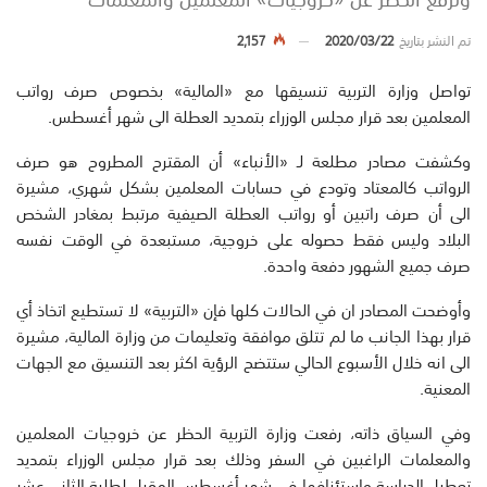
تم النشر بتاريخ
2020/03/22
2,157
تواصل وزارة التربية تنسيقها مع «المالية» بخصوص صرف رواتب
المعلمين بعد قرار مجلس الوزراء بتمديد العطلة الى شهر أغسطس.
وكشفت مصادر مطلعة لـ «الأنباء» أن المقترح المطروح هو صرف
الرواتب كالمعتاد وتودع في حسابات المعلمين بشكل شهري، مشيرة
الى أن صرف راتبين أو رواتب العطلة الصيفية مرتبط بمغادر الشخص
البلاد وليس فقط حصوله على خروجية، مستبعدة في الوقت نفسه
صرف جميع الشهور دفعة واحدة.
وأوضحت المصادر ان في الحالات كلها فإن «التربية» لا تستطيع اتخاذ أي
قرار بهذا الجانب ما لم تتلق موافقة وتعليمات من وزارة المالية، مشيرة
الى انه خلال الأسبوع الحالي ستتضح الرؤية اكثر بعد التنسيق مع الجهات
المعنية.
وفي السياق ذاته، رفعت وزارة التربية الحظر عن خروجيات المعلمين
والمعلمات الراغبين في السفر وذلك بعد قرار مجلس الوزراء بتمديد
تعطيل الدراسة واستئنافها في شهر أغسطس المقبل لطلبة الثاني عشر