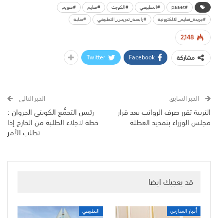
#paaet
#التطبيقي
#الكويت
#تعليم
#تقويم
#جريدة_تعليم_الالكترونية
#رابطة_تدريس_التطبيقي
#طلبة
2,148
Twitter
Facebook
مشاركة
الخبر السابق
الخبر التالي
التربية تقرر صرف الرواتب بعد قرار
رئيس التجمُّع الكويتي الجروان :
مجلس الوزراء بتمديد العطلة
خطة لاجلاء الطلبة من الخارج إذا
تطلب الأمر
قد يعجبك ايضا
أخبار المدارس
التطبيقي