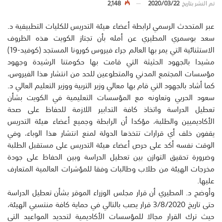
تم النشر بتاريخ
2020/03/22
2,148
عبر المتحدث الرسمي لرابطة أعضاء هيئة التدريس للكليات التطبيقية د.
سعد بوسمري المطيري عن أمله بأن تجتاز الكويت هذه الظروف
الاستثنائية التي يمر بها العالم جراء فيروس كورونا المستجد (كوفيد-19)
مشيدا بالجهود الحثيثة التي قامت بها حكومتنا الرشيدة وجهود
مؤسسات المجتمع المدني والمتطوعين للحد من انتشار هذا الفيروس،
كما أشاد بالجهود التي قام بها معالي وزير التربية ووزير التعليم العالي د.
سعود الحربي وتعاونه مع المؤسسات التعليمية في الكويت بشأن
تعطيل الدراسة واتخاذ كافة التدابير اللازمة للحفاظ على صحة
الأكاديميين والطلبة، مؤكدا أن الرابطة وجميع أعضاء هيئة التدريس
يقفون خلف أي قرارات تتخذها الدولة لمنع انتشار هذا الوباء، وفي
الوقت نفسه أكد على حرص أعضاء هيئة التدريس على مستقبل الطلبة
وضرورة تحقيق التوازن بين تعطيل الدراسة وبين الحفاظ على جودة
مخرجات الهيئة من طلاب وطالبات وفقا للمؤشرات العالمية المتعارف
عليها.
وأوضح د. المطيري أن قرار مجلس الوزراء الموقر بشأن تعطيل الدراسة
حتى تاريخ 3/8/2020 قرار يصب بالتالي في حماية كافة منتسبي الهيئة،
حيث ترك القرار مجالا للمؤسسات الأكاديمية لتحديد المواعيد التي