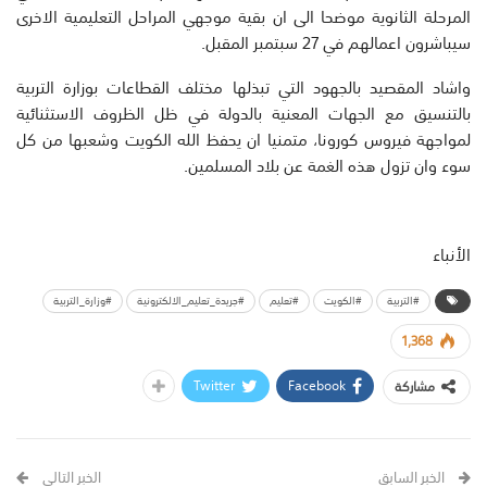
المرحلة الثانوية موضحا الى ان بقية موجهي المراحل التعليمية الاخرى
سيباشرون اعمالهم في 27 سبتمبر المقبل.
واشاد المقصيد بالجهود التي تبذلها مختلف القطاعات بوزارة التربية
بالتنسيق مع الجهات المعنية بالدولة في ظل الظروف الاستثنائية
لمواجهة فيروس كورونا، متمنيا ان يحفظ الله الكويت وشعبها من كل
سوء وان تزول هذه الغمة عن بلاد المسلمين.
الأنباء
#التربية
#الكويت
#تعليم
#جريدة_تعليم_الالكترونية
#وزارة_التربية
1,368
Twitter
Facebook
مشاركة
الخبر السابق
الخبر التالي