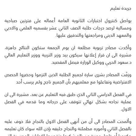
جريدة تعليم
يواصل كنترول اختبارات الثانوية العامة أعماله على فترتين صباحية
ومسائية لرصد درجات طلبة الصف الثاني عشر بقسميه العلمي والادبي
والمعهد الديني ومراجعتها والتدقيق عليها.
وأكدت مصادر تربوية مطلعة ان يوم الجمعة ستكون النتائج جاهزة،
مشيرة الى ان قرار إعلانها سيكون بيد وزير التربية ووزير التعليم العالي
د.سعود الحربي ووكيل الوزارة فيصل المقصيد.
وزفّت المصادر بشرى سارة لجميع الطلبة الذين التزموا وحضروا الحصص
الافتراضية وتفاعلوا مع معلميهم بأن الجميع ناجح ولم يرسب أحد
في الفصل الدراسي الثاني الذي طبق فيه التعليم عن بعد، مشيرة الى ان
عملية نجاحه بشكل نهائي تتوقف على درجاته وما قدمه في الفصل
الاول.
وألمحت المصادر الى أن من أنهى الفصل الاول بالنجاح فلا خوف عليه
بالفصل الثاني وأموره مطمئنة والنجاح حليفه بإذن الله سواء كان تعليمه
حكوميا أو خاصا، معربة عن بالغ شكرها وتقديرها للادارات المدرسية التي