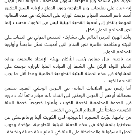
بدوره، قال مساعد وزير الخارجية لشؤون المنظمات الدولية ناصر الهين
إنه «بناء على تعليمات وزير الخارجية ووزير الدفاع بالإنابة الشيخ الدكتور
أحمد ناصر المحمد الصباح حرصت الوزارة على المشاركة في هذه الفعالية
المهمة بالنظر إلى أهمية القضية البيئية ليس في الكويت فحسب إنما
لدى المجتمع الدولي ككل.
وأكد الهين الحرص الدائم على مشاركة المجتمع الدولي في الحفاظ على
البيئة ومكافحة ظاهرة تغير المناخ التي أصبحت تمثل هاجساً وأولوية
للمجتمع الدولي.
من ناحيته، قال معاون رئيس الأركان بهيئة الإمداد والتموين بوزارة
الدفاع اللواء الركن علي الشنفا إن القيادة العليا للوزارة حرصت على
المشاركة في هذه الحملة البيئية التطوعية العالمية وهذا أقل ما يجب
تقديمه للكويت.
أما رئيس فرع العلاقات العامة في الحرس الوطني العقيد مشعل
سعدالله أوضح أن الحرس الوطني لبى النداء لأنه مبادر دائماً لأداء دوره
في الخدمة المجتمعية لخدمة الكويت وأهلها خصوصاً خدمة البيئة
الكويتية حفاظاً على النظام البيئي في الكويت.
من جانبها، عبّرت السفيرة الأميركية لدى الكويت ألينا رومانوسكي عن
سعادتها بالمشاركة في هذه الحملة البيئية التطوعية، مؤكدة وجوب
تحمل المسؤولية والمحافظة على البيئة كي نتمتع ببيئة جميلة ونظيفة.