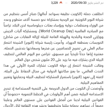
تم النشر بتاريخ
2020/09/20
3,229
انطلقت حملة (الكويت نظيفة بسواعد أبنائها) صباح أمس بتنظيم من
شركة النوير الكويتية غير الربحية بمشاركة نحو خمسة آلاف متطوع وعدد
من الوزراء ومنظمات دولية ورؤساء بعثات ديبلوماسية لدى البلاد تزامناً
مع المبادرة العالمية (World Cleanup Day)، وبمشاركة آليات الجيش
ووزارتي الصحة والبلدية والهيئة العامة للبيئة لإزالة النفايات من شاطئ
الخويسات بمنطقة الجهراء. وأعربت رئيسة شركة (النوير) الشيخة انتصار
سالم العلي في تصريح للصحافيين عن فخرها وسعادتها بتدشين الحملة،
معتبرة إياها حدثاً تاريخياً غير مسبوق، تتزامن مع اليوم العالمي لتنظيف
البيئة الذي يشارك فيه ما يزيد على 20 مليون شخص حول العالم.
وقالت الشيخة انتصار إن دولة الكويت تشارك للمرة الأولى في هذا
الحدث العالمي، ما يعزز مكانتها الدولية في مجال الحفاظ على البيئة،
لافتة إلى تعهد (النوير) باستمرار المشاركة لتنظيف البيئة وحمايتها وتغيير
المفاهيم البيئية.
وأوضحت أن الكويت من الدول الحريصة على التنمية المستدامة إذ تندرج
الاستدامة البيئية ضمن أهم الأولويات في الخطط التنموية «خصوصاً أن
القوانين البيئية لدينا من أفضل القوانين على مستوى العالم وعلينا
جميعاً أن نساهم بحماية بيئتنا وتنظيفها ونشر هذه الثقافة لكل الأجيال