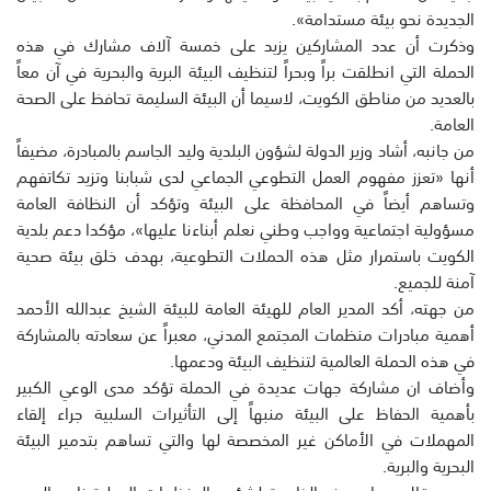
الجديدة نحو بيئة مستدامة».
وذكرت أن عدد المشاركين يزيد على خمسة آلاف مشارك في هذه
الحملة التي انطلقت براً وبحراً لتنظيف البيئة البرية والبحرية في آن معاً
بالعديد من مناطق الكويت، لاسيما أن البيئة السليمة تحافظ على الصحة
العامة.
من جانبه، أشاد وزير الدولة لشؤون البلدية وليد الجاسم بالمبادرة، مضيفاً
أنها «تعزز مفهوم العمل التطوعي الجماعي لدى شبابنا وتزيد تكاتفهم
وتساهم أيضاً في المحافظة على البيئة وتؤكد أن النظافة العامة
مسؤولية اجتماعية وواجب وطني نعلم أبناءنا عليها»، مؤكدا دعم بلدية
الكويت باستمرار مثل هذه الحملات التطوعية، بهدف خلق بيئة صحية
آمنة للجميع.
من جهته، أكد المدير العام للهيئة العامة للبيئة الشيخ عبدالله الأحمد
أهمية مبادرات منظمات المجتمع المدني، معبراً عن سعادته بالمشاركة
في هذه الحملة العالمية لتنظيف البيئة ودعمها.
وأضاف ان مشاركة جهات عديدة في الحملة تؤكد مدى الوعي الكبير
بأهمية الحفاظ على البيئة منبهاً إلى التأثيرات السلبية جراء إلقاء
المهملات في الأماكن غير المخصصة لها والتي تساهم بتدمير البيئة
البحرية والبرية.