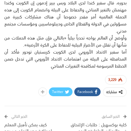
بدوره، قال سفير كندا لدى البلاد ويس بيير إدمون إن الكويت وكندا
مهتمتان بالتغير المناخي والحفاظ على البيئة وانضمام الكويت إلى هذه
الحملة العالمية أمر مقدر خصوصا أن هناك مشاركات كبيرة من
مسؤولين في الدولة والقطاع الخاص وديبلوماسيين ومؤسسات مجتمع
مدني.
وأوضح أن العالم يواجه تحدياً بيئياً «بالتالي فإن مثل هذه الحملات من
شأنها أن تقلل من الأضرار البيئية للحفاظ على الكرة الأرضية».
أما سفير الاتحاد الأوروبي لدى الكويت كريستيان تودور فأكد أن
المحافظة على البيئة من اهتمامات الاتحاد الأوروبي التي تدخل ضمن
الخطط المرسومة لمكافحة التغيرات المناخي
3,229
Twitter
Facebook
مشاركة
الخبر السابق
الخبر التالي
كلية بوكسهيل : طلبات الإلتحاق
كيف يمكن تأهيل المعلم
في «البعثات الداخلية» اليوم
لمواكبة عصر التعلم عن بعد