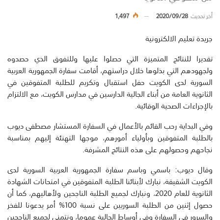
أخر تحديث
2020/09/28
1,497
جريدة تعليم الالكترونية
تقديرا للنتائج المتميزة التي حصلوا عليها وللتفوق الذي حصدوه
ولجهودهم التي بذلوها خلال دراستهم، أقامت سفارة الجمهورية العربية
السورية لدى الكويت حفل استقبال وتكريم للطلبة المتفوقين في
الثانوية العامة من أبناء الجالية الدارسين في مدارس الكويت، مع الالتزام
بالإجراءات الصحية الوقائية.
وفي البداية رحب القائم بالأعمال في السفارة المستشار مصطفى ديوب
بالطلبة المتفوقين وبأولياء أمورهم، موجها التهنئة إليهم بمناسبة
نجاحهم وحصولهم على هذه النتائج المشرفة.
وقال ديوب: باسمي وباسم سفارة الجمهورية العربية السورية لدى
الكويت الشقيقة، نبارك لأبنائنا الطلبة المتفوقين في امتحانات الشهادة
الثانوية للعام 2020، ونبارك لجميع الطلبة الناجحين ولأهاليهم، كما أن
حصول إثنين من الطلبة السوريين على نسبة 100% أمر يدعونا للفخر
والسرور في السفارة وفي أوساط الجالية عموما، ونتمنى لجميع الناجحين