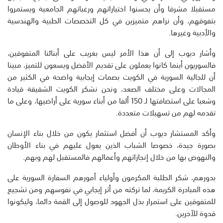
مستقبلا مشرقا وأن يحسنوا اختياراتهم ورغباتهم الجامعية ويستمروا
بتفوقهم، وأن نراهم متميزين في كل التخصصات الطبية والهندسية
والأدبية وغيرها.
وأشار ديوب إلى أن هذا الأمر ليس بغريب على أبنائنا المتفوقين،
فالسوريون أينما كانوا يعملون على تقديم الأفضل ويسعون للتميز، مبينا
أن للجالية السورية في الكويت بصمات إيجابية واضحة في الكثير من
المجالات وعلى مختلف الصعد، ونحن نشكر الكويت الشقيقة قيادة
وشعبا على استضافتها لـ 150 ألفا من أبناء سورية على أراضيها، وعلى ما
تقدمه لهم من تسهيلات متعددة.
وأكد المستشار ديوب أن أفضل استثمار يكون من خلال بناء الإنسان
بصورة جيدة، خصوصا الشباب الذين يعول عليهم في بناء الأوطان
والنهوض بها من خلال إنجازاتهم وأعمالهم فالمستقبل لهم وبهم.
بدورهم، شكر الطلبة المكرمون وأولياء أمورهم السفارة السورية على
هذه المبادرة الكريمة، لما تركته من أثر إيجابي في نفوسهم ومن تشجيع
للمتفوقين على استمرار بذل الجهود للوصول إلى القمة دائما، وليكونوا
قدوة للآخرين.