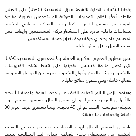
ونظرا للتأثيرات الضارة للأشعة فوق البنفسجية (UV-C) على العينين
والجلد، يُذكّر نظام التوجيهات الصوتية المستخدمين بضرورة مغادرة
الغرفة قبل تشغيل الأضواء، كما زوّدت الشركة المصابيح المكتبية
بحساسات داخلية قادرة على استشعار حركة المستخدمين وإيقاف عمل
المصابيح عند رصد أي حركة بهدف تعزيز حماية المستخدمين.
تعقيم المنزل خلال دقائق قليلة
تتميز مصابيح التعقيم المكتبية العاملة بالأشعة فوق البنفسجية UV-C،
التي تحمل علامة فيليبس، بقدرتها على تثبيط نشاط الفيروسات
والبكتيريا وجزيئات العفن وأبواغ البكتيريا، وغيرها من العوامل الممرضة،
بفعالية كاملة وفي غضون دقائق قليلة.
ويعتمد الزمن اللازم لتعقيم الغرف على حجم الغرفة ونوعية الأسطح
والأغراض الموجودة فيها. وعلى سبيل المثال، يستغرق تعقيم غرف
معيشة متوسطة الحجم حوالي 45 دقيقة، بينما تستغرق غرف النوم 30
دقيقة والحمامات 15 دقيقة.
ولضمان التعقيم الفعال لهذه المساحات تستخدم مصابيح التعقيم
المكتبية من سيغنيفاي جرعة إشعاعية تتجاوز الحد المطلوب لتثبيط