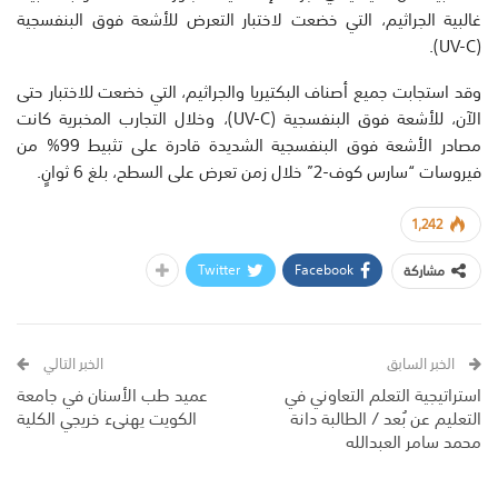
غالبية الجراثيم، التي خضعت لاختبار التعرض للأشعة فوق البنفسجية
(UV-C).
وقد استجابت جميع أصناف البكتيريا والجراثيم، التي خضعت للاختبار حتى
الآن، للأشعة فوق البنفسجية (UV-C)، وخلال التجارب المخبرية كانت
مصادر الأشعة فوق البنفسجية الشديدة قادرة على تثبيط 99% من
فيروسات “سارس كوف-2” خلال زمن تعرض على السطح، بلغ 6 ثوانٍ.
1,242
Twitter
Facebook
مشاركة
الخبر السابق
الخبر التالي
استراتيجية التعلم التعاوني في
عميد طب الأسنان في جامعة
التعليم عن بُعد / الطالبة دانة
الكويت يهنىء خريجي الكلية
محمد سامر العبدالله