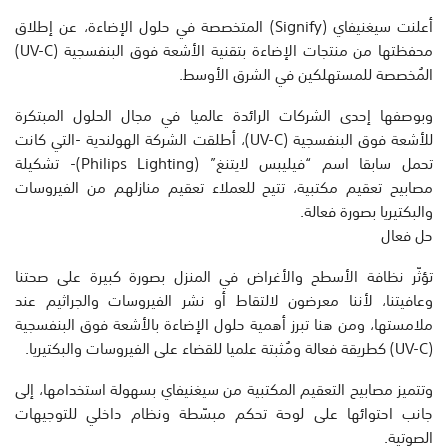
أعلنت سيغنيفاي (Signify) المتخصصة في حلول الإضاءة، عن إطلاق
محفظتها من منتجات الإضاءة بتقنية الأشعة فوق البنفسجية (UV-C)
المُخصصة للمستهلكين في الشرق الأوسط.
وبوصفها إحدى الشركات الرائدة عالميا في مجال الحلول المبتكرة
للأشعة فوق البنفسجية (UV-C)، أطلقت الشركة الهولندية -التي كانت
تحمل سابقا اسم “فيليبس لايتنغ” (Philips Lighting)- تشكيلة
مصابيح تعقيم مكتبية، تتيح للعملاء تعقيم منازلهم من الفيروسات
والبكتيريا بصورة فعالة.
حل فعال
تؤثّر نظافة الأسطح والأغراض في المنزل بصورة كبيرة على صحتنا
وعافيتنا، لأننا معرضون لالتقاط أو نشر الفيروسات والجراثيم عند
ملامستها، ومن هنا تبرز أهمية حلول الإضاءة بالأشعة فوق البنفسجية
(UV-C) كطريقة فعالة ومُثبتة علميا للقضاء على الفيروسات والبكتيريا.
وتتميز مصابيح التعقيم المكتبية من سيغنيفاي بسهولة استخدامها، إلى
جانب احتوائها على لوحة تحكم مبسّطة ونظام داخلي للتوجيهات
الصوتية.