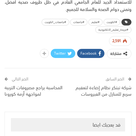
للاستعداد الجيد للعام الجامعي القادم في ظل ظروف صحية أفضل،
وتمنى دوام الصحة والسلامة للجميع.
#الكويت
#تعليم
#جامعات
#جامعات_الكويت
#جريدة_تعليم_الالكترونية
2,591
Twitter
Facebook
مشاركة
الخبر السابق
الخبر التالي
شركة تبتكر نظام إضاءة لتعقيم
المحاسبة يراجع مصروفات التربية
سريع للمنازل من الفيروسات
لمواجهة أزمة كورونا
قد يعجبك ايضا