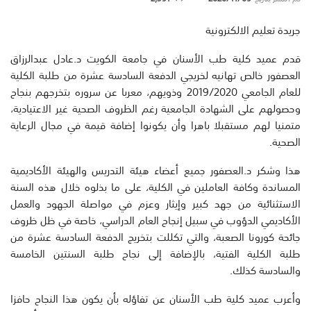
جريدة تعليم الالكترونية
قدم عميد كلية طب الأسنان في جامعة الكويت د.عادل عبدالرزاق
العصفور خالص تهانيه لخريجي الدفعة السادسة عشرة من طلبة الكلية
للعام الجامعي 2019/2020 وذويهم، معربا عن سروره بتخرجهم بنجاح
وحصولهم على الشهادة الجامعية رغم الظروف الصحية غير الاعتيادية،
متمنيا لهم مستقبلا باهرا وأن يكونوا إضافة قيمة في مجال الرعاية
الصحية.
هذا وشكر د.العصفور جميع أعضاء هيئة التدريس والهيئة الأكاديمية
المساندة وكافة العاملين في الكلية، على ما بذلوه خلال هذه السنة
الاستثنائية من جهد كبير وإيثار وعزم في مواصلة الجهود والعمل
الأكاديمي الدؤوب في سبيل إنجاح العام الدراسي، خاصة في ظل ظروف
جائحة كورونا الصعبة، والتي تكللت بتخريج الدفعة السادسة عشرة من
طلبة الكلية الفتية، بالإضافة إلى نجاح طلبة السنتين الخامسة
والسادسة كذلك.
وأعرب عميد كلية طب الأسنان عن تفاؤله بأن يكون هذا النجاح حافزا