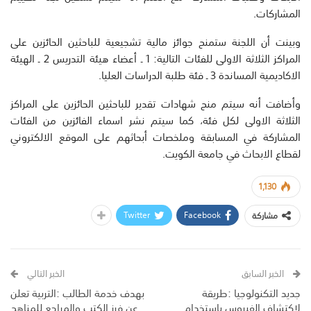
المشاركات.
وبينت أن اللجنة ستمنح جوائز مالية تشجيعية للباحثين الحائزين على
المراكز الثلاثة الاولى للفئات التالية: 1 ـ أعضاء هيئة التدريس 2 ـ الهيئة
الاكاديمية المساندة 3 ـ فئة طلبة الدراسات العليا.
وأضافت أنه سيتم منح شهادات تقدير للباحثين الحائزين على المراكز
الثلاثة الاولى لكل فئة، كما سيتم نشر اسماء الفائزين من الفئات
المشاركة في المسابقة وملخصات أبحاثهم على الموقع الالكتروني
لقطاع الابحاث في جامعة الكويت.
1,130
Twitter
Facebook
مشاركة
الخبر السابق
الخبر التالي
جديد التكنولوجيا :طريقة
بهدف خدمة الطالب :التربية تعلن
لاكتشاف الفيروس باستخدام
عن فرز الكتب والمراجع للمناهج