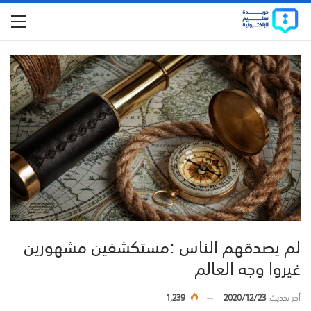
لم يصدقهم الناس :مستكشفين مشهورين
غيروا وجه العالم
أخر تحديث
2020/12/23
1,239