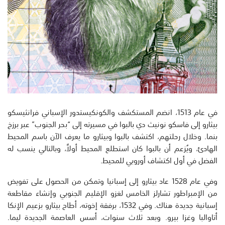
في عام 1513، انضم المستكشف والكونكيستدور الإسباني فرانثيسكو
بيثارو إلى فاسكو نونيث دي بالبوا في مسيرته إلى “بحر الجنوب” عبر برزخ
بنما. وخلال رحلتهم، اكتشف بالبوا وبيثارو ما يعرف الآن باسم المحيط
الهادئ، ويُزعم أن بالبوا كان استطلع المحيط أولاً، وبالتالي ينسب له
الفضل في أول اكتشاف أوروبي للمحيط.
وفي عام 1528 عاد بيثارو إلى إسبانيا وتمكن من الحصول على تفويض
من الإمبراطور تشارلز الخامس لغزو الإقليم الجنوبي وإنشاء مقاطعة
إسبانية جديدة هناك. وفي 1532، برفقة إخوته، أطاح بيثارو بزعيم الإنكا
أتاوالبا وغزا بيرو. وبعد ثلاث سنوات، أسس العاصمة الجديدة ليما.