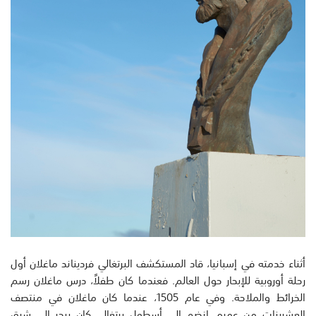
أثناء خدمته في إسبانيا، قاد المستكشف البرتغالي فرديناند ماغلان أول
رحلة أوروبية للإبحار حول العالم. فعندما كان طفلاً، درس ماغلان رسم
الخرائط والملاحة. وفي عام 1505، عندما كان ماغلان في منتصف
العشرينات من عمره، انضم إلى أسطول برتغالي كان يبحر إلى شرق