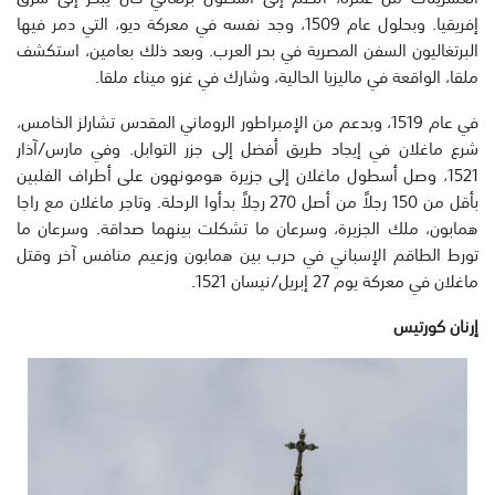
إفريقيا. وبحلول عام 1509، وجد نفسه في معركة ديو، التي دمر فيها
البرتغاليون السفن المصرية في بحر العرب. وبعد ذلك بعامين، استكشف
ملقا، الواقعة في ماليزيا الحالية، وشارك في غزو ميناء ملقا.
في عام 1519، وبدعم من الإمبراطور الروماني المقدس تشارلز الخامس،
شرع ماغلان في إيجاد طريق أفضل إلى جزر التوابل. وفي مارس/آذار
1521، وصل أسطول ماغلان إلى جزيرة هومونهون على أطراف الفلبين
بأقل من 150 رجلاً من أصل 270 رجلاً بدأوا الرحلة. وتاجر ماغلان مع راجا
همابون، ملك الجزيرة، وسرعان ما تشكلت بينهما صداقة. وسرعان ما
تورط الطاقم الإسباني في حرب بين همابون وزعيم منافس آخر وقتل
ماغلان في معركة يوم 27 إبريل/نيسان 1521.
إرنان كورتيس