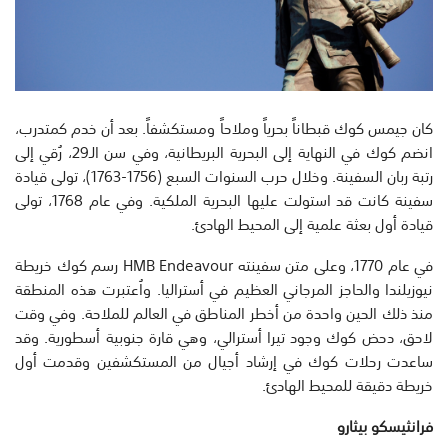
كان جيمس كوك قبطاناً بحرياً وملاحاً ومستكشفاً. بعد أن خدم كمتدرب،
انضم كوك في النهاية إلى البحرية البريطانية، وفي سن الـ29، رُقي إلى
رتبة ربان السفينة. وخلال حرب السنوات السبع (1756-1763)، تولى قيادة
سفينة كانت قد استولت عليها البحرية الملكية. وفي عام 1768، تولى
قيادة أول بعثة علمية إلى المحيط الهادئ.
في عام 1770، وعلى متن سفينته HMB Endeavour رسم كوك خريطة
نيوزيلندا والحاجز المرجاني العظيم في أستراليا. واُعتبرت هذه المنطقة
منذ ذلك الحين واحدة من أخطر المناطق في العالم للملاحة. وفي وقت
لاحق، دحض كوك وجود تيرا أسترالي، وهي قارة جنوبية أسطورية. وقد
ساعدت رحلات كوك في إرشاد أجيال من المستكشفين وقدمت أول
خريطة دقيقة للمحيط الهادئ.
فرانثيسكو بيثارو