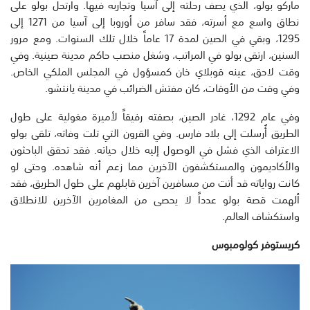
ماركو بولو، الذي يصف رحلته إلى آسيا وتجاربه فيها. وارتحل بولو على
نطاق واسع مع أسرته، فقد سافر من أوروبا إلى آسيا من 1271 إلى
1295، وبقي في الصين لمدة 17 عاماً خلال تلك السنوات. ومع مرور
السنين، ارتقى بولو في المراتب، وشغل منصب حاكم مدينة صينية. وفي
وقت لاحق، عينه قوبلاي خان كمسؤول في المجلس الملكي الخاص.
وفي وقت من الأوقات، كان مفتش الضرائب في مدينة يانتشو.
وفي عام 1292، غادر الصين، بصفته رفيقاً لأميرة مغولية على طول
الطريق أُرسلت إلى بلاد فارس. وفي القرون التي تلت وفاته، تلقى بولو
الاعتراف الذي فشل في الوصول إليه خلال حياته. فقد تحقق الباحثون
والأكاديمون والمستكشفون الآخرين مما زعم أنه شاهده. وحتى لو
كانت رواياته قد أتت من مسافرين آخرين قابلهم على طول الطريق، فقد
ألهمت قصة بولو عدداً لا يحصى من المغامرين الآخرين للانطلاق
واستكشاف العالم.
كريستوفر كولومبوس