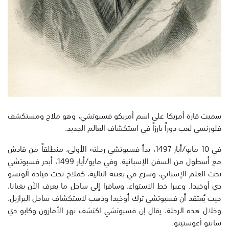
سميت قارة أمريكا على اسم أمريكو فسبوتشي، وهو ملاح ومستكشف
فلورنسي لعب دوراً بارزاً في استكشاف العالم الجديد.
في 10 مايو/أيار 1497، بدأ فسبوتشي رحلته الأولى، منطلقاً من قادش
مع أسطول من السفن الإسبانية. وفي مايو/أيار 1499، أبحر فسبوتشي
تحت العلم الإسباني، وشرع في بعثته التالية، كملاح تحت قيادة ألونسو
دي أوخيدا. وعبرا خط الاستواء، وسافرا إلى ساحل ما يعرف الآن بغيانا،
حيث يُعتقد أن فسبوتشي ترك أوخيدا وذهب لاستكشاف ساحل البرازيل.
وخلال هذه الرحلة، يقال إن فسبوتشي اكتشف نهر الأمازون وكابو دي
سانتو أغوستينو.