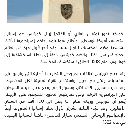
الكونكيستدور (وتعني الغازي أو الفاتح) إرنان كورتيس هو إسباني
استكشف أمريكا الوسطى، وأطاح بمونتيزوما حاكم إمبراطورية الأزتك
الشاسعة وضم المكسيك لتاج إسبانيا. وقد أبحر لأول مرة إلى العالم
الجديد في سن الـ19. وانضم كورتيس لاحقاً إلى رحلة استكشافية إلى
كوبا. وفي عام 1518، انطلق لاستكشاف المكسيك.
وقد صنع كورتيس تحالفات مع بعض الشعوب الأصلية التي واجهها في
المكسيك، ولكن مع آخرين، واستخدم القوة المميتة لغزو المكسيك.
وقد حارب محاربي تلاكساكان وتشولولا ثم وضع نصب عينيه السيطرة
على إمبراطورية الأزتك. وفي معاركهم الدموية للسيطرة على الأزتيك،
يُقدر أن كورتيس ورجاله قتلوا ما يصل إلى 100 ألف من السكان
الأصليين. وقد عيّنه الملك تشارلز الأول ملك إسبانيا (المعروف أيضاً
بالإمبراطور الروماني المقدس تشارلز الخامس) حاكماً لإسبانيا الجديدة
في عام 1522.