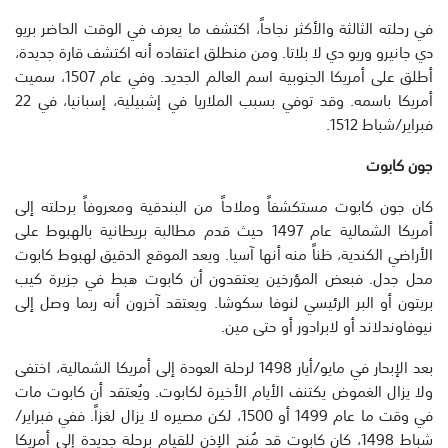
في رحلته الثالثة والأكثر نجاحاً، اكتشف ما يعرف في الوقت الحاضر بريو
دي جانيرو وريو دي لا بلاتا. ومن منطلق اعتقاده أنه اكتشف قارة جديدة،
أطلق على أمريكا الجنوبية اسم العالم الجديد. وفي عام 1507، سميت
أمريكا باسمه. وقد توفي بسبب الملاريا في إشبيلية، إسبانيا، في 22
فبراير/شباط 1512.
جون كابوت
كان جون كابوت مستكشفاً وملاحاً من البندقية ومعروفاً برحلته إلى
أمريكا الشمالية عام 1497 حيث قدم مطالبة بريطانية بالهبوط على
الأراضي الكندية، ظناً منه أنها آسيا. ويعد الموقع الدقيق لهبوط كابوت
محل جدل. فبعض المؤرخين يعتقدون أن كابوت هبط في جزيرة كيب
بريتون أو البر الرئيسي لنوفا سكوشا. ويعتقد آخرون أنه ربما وصل إلى
نيوفاوندلاند أو لابرادور أو حتى مين.
بعد الإبحار في مايو/أيار 1498 لرحلة العودة إلى أمريكا الشمالية، اختفى
ولا يزال الغموض يكتنف الأيام الأخيرة لكابوت. ويُعتقد أن كابوت مات
في وقت ما عام 1499 أو 1500، لكن مصيره لا يزال لغزاً. ففي فبراير/
شباط 1498، كان كابوت قد مُنح الإذن للقيام برحلة جديدة إلى أمريكا