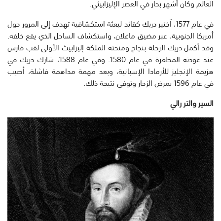
العالم وكان أشهر بحار في العصر الإليزابيثي.
في عام 1577، اُختير دريك كقائد لبعثة استكشافية تهدف إلى المرور حول
أمريكا الجنوبية، عبر مضيق ماغلان، واستكشاف الساحل الذي يقع خلفه.
وقد أكمل دريك الرحلة بنجاح ومنحته الملكة إليزابيث الأولى لقب فارس
عند عودته المظفرة في عام 1580. وفي عام 1588، شارك دريك في
هزيمة الإنجليز للأرمادا الإسبانية، وبعد مهمة مداهمة فاشلة، أصيب
في عام 1596 بمرض الزحار وتوفي نتيجة ذلك.
السير والتر رالي