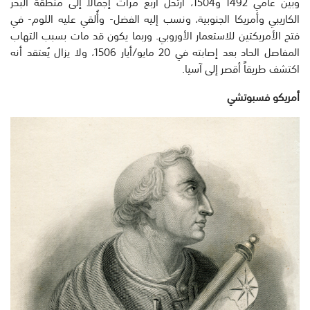
وبين عامي 1492 و1504، ارتحل أربع مرات إجمالاً إلى منطقة البحر
الكاريبي وأمريكا الجنوبية، ونسب إليه الفضل- وأُلقي عليه اللوم- في
فتح الأمريكتين للاستعمار الأوروبي. وربما يكون قد مات بسبب التهاب
المفاصل الحاد بعد إصابته في 20 مايو/أيار 1506، ولا يزال يُعتقد أنه
اكتشف طريقاً أقصر إلى آسيا.
أمريكو فسبوتشي