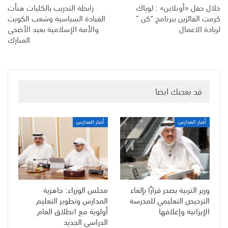
خلال حفل «أونلاين» : لوياك
رابطة التدريب بالكليات هنأت
كرمت الفائزين ببرنامج “كن ”
القيادة السياسية وشعب الكويت
لريادة الاعمال
والأمة الإسلامية بعيد الأضحى
المبارك
قد يعجبك ايضا
أخبار المدارس
أخبار المدارس
وزير التربية يصدر قرارًا بإلغاء
مجلس الوزراء: جاهزية
الترخيص التعليمي للمدرسة
المدارس وتطوير التعليم
الإيرانية وإغلاقها
أولوية مع انطلاق العام
الدراسي الجديد