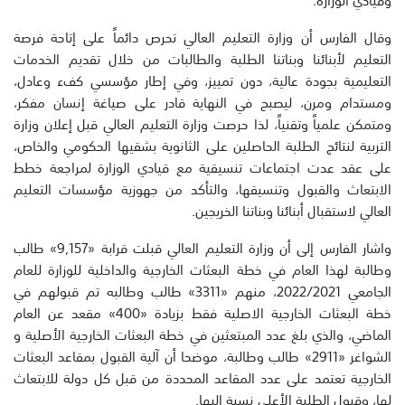
وقال الفارس أن وزارة التعليم العالي تحرص دائماً على إتاحة فرصة
التعليم لأبنائنا وبناتنا الطلبة والطالبات من خلال تقديم الخدمات
التعليمية بجودة عالية، دون تمييز، وفي إطار مؤسسي كفء وعادل،
ومستدام ومرن، ليصبح في النهاية قادر على صياغة إنسان مفكر،
ومتمكن علمياً وتقنياً، لذا حرصت وزارة التعليم العالي قبل إعلان وزارة
التربية لنتائج الطلبة الحاصلين على الثانوية بشقيها الحكومي والخاص،
على عقد عدت اجتماعات تنسيقية مع قيادي الوزارة لمراجعة خطط
الابتعاث والقبول وتنسيقها، والتأكد من جهوزية مؤسسات التعليم
العالي لاستقبال أبنائنا وبناتنا الخريجين.
واشار الفارس إلى أن وزارة التعليم العالي قبلت قرابة «9,157» طالب
وطالبة لهذا العام في خطة البعثات الخارجية والداخلية للوزارة للعام
الجامعي 2022/2021، منهم «3311» طالب وطالبه تم قبولهم في
خطة البعثات الخارجية الاصلية فقط بزيادة «400» مقعد عن العام
الماضي، والذي بلغ عدد المبتعثين في خطة البعثات الخارجية الأصلية و
الشواغر «2911» طالب وطالبة، موضحا أن آلية القبول بمقاعد البعثات
الخارجية تعتمد على عدد المقاعد المحددة من قبل كل دولة للابتعاث
لها، وقبول الطلبة الأعلى نسبة إليها.