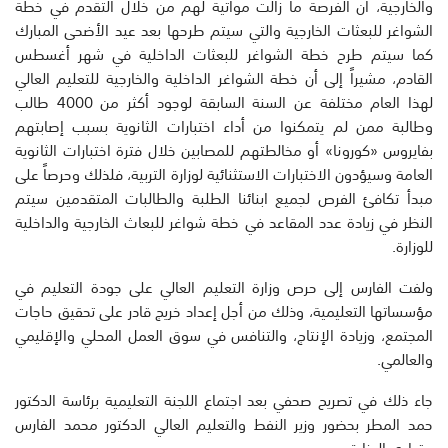
والخارجية، أن الفرصة ما زالت مواتية لهم من خلال التقدم في خطة
الشواغر للبعثات الخارجية والتي سيتم طرحها بعد عيد الأضحى المبارك
كما سيتم طرح خطة الشواغر للبعثات الداخلية في شهر أغسطس
القادم، مشيراً إلى أن خطة الشواغر الداخلية والخارجية للتعليم العالي
لهذا العام مختلفة عن السنة السابقة لوجود أكثر من 4000 طالب
وطالبة ممن لم يتمكنوا من أداء اختبارات الثانوية بسبب إصابتهم
بفايروس «كورونا» أو مخالطتهم للمصابين خلال فترة اختبارات الثانوية
العامة وسيؤدون الاختبارات الاستثنائية لوزارة التربية، فلذلك وحرصاً على
مبدأ تكافئ الفرص لجميع ابنائنا الطلبة والطالبات المتقدمين سيتم
النظر في زيادة عدد المقاعد في خطة شواغر للبعاث الخارجية والداخلية
للوزارة.
ولفت الفارس إلى حرص وزارة التعليم العالي على جودة التعليم في
مؤسساتها التعليمية، وذلك من أجل إعداد خريج قادر على تحقيق حاجات
المجتمع، وزيادة الإنتاج، والتنافس في سوق العمل المحلي والإقليمي
والعالمي.
جاء ذلك في تصريح صحفي بعد اجتماع اللجنة التعليمية برئاسة الدكتور
حمد المطر بحضور وزير النفط والتعليم العالي الدكتور محمد الفارس
وقيادي الوزارة.