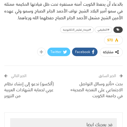
بالدعاء أن يحفظ الكويت آمنة مستقرة تحت ظل قيادتها الحكيمة ممثلة
في سمو أمير البلاد الشيخ نواف الأحمد الجابر الصباح وسمو ولي عهده
الأمين الشيخ مشعل الأحمد الجابر الصباح حفظهما الله ورعاهما.
#التطبيقي
#جريدة_تعليم_الالكترونية
970
Twitter
Facebook
مشاركة
الخبر السابق
الخبر التالي
بحث «تأثير وسائل التواصل
(ألكسو) تدعو إلى إنشاء نظام
الاجتماعي على التغذية الصحية»
عربي لحماية الشهادات العربية
في جامعة الكويت
من التزوير
قد يعجبك ايضا