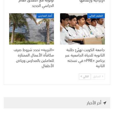
الإيرانية وإغلاقها
أولوية مع انطلاق العام
الدراسي الجديد
التعليم العالي
أخبار المدارس
جامعة الكويت تهيّئ طلبة
«التربية» تحدد شروط صرف
الثانوية للحياة الجامعية عبر
مكافأة الأعمال الممتازة
برنامج «PRE» في نسخته
للعاملين بالمدارس ورياض
الثانية
الأطفال
السابق
التالي
أخر الأخبار