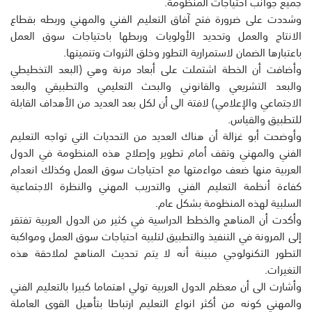
جميع جوانب احتياجات المنظومة.
وشددت على ضرورة فتح آفاق التعليم الفني والمهني وربطه بقطاع
الانتاج والعمل وتحديد الأولويات وربطها باحتياجات سوق العمل
باعتبارها الضمان لاستمرارية التطور وخلق الثروات وتنميتها.
وأضافت أن الخطة اشتملت على أبعاد مرنة وهي (البعد التخطيطي
والبعد التشريعي والقانوني والبحث التعليمي والتطبيقي والبعد
الاجتماعي والإعلامي) لافتة الى أن لكل بعد العديد من الأهداف القابلة
للتطبيق والقياس.
وأوضحت أبو غزالة أن هناك العديد من التحديات التي تواجه التعليم
الفني والمهني وتقف أمام تطوير وإصلاح هذه المنظومة في الدول
العربية منها ضعف مواءمتها مع احتياجات سوق العمل وكذلك انعدام
كفاءة أنظمة التعليم الفني والتدريب المهني والنظرة الاجتماعية
السلبية لهذه المنظومة بشكل عام.
وأكدت أن المناهج والخطط الدراسية في كثير من الدول العربية تفتقر
إلى المرونة في التنفيذ والتطبيق لتلبية احتياجات سوق العمل ومواكبة
التطور التكنولوجي مبينة أنه لا يتم تحديث المناهج لملاحقة هذه
التغيرات.
وأشارت الى أن معظم الدول العربية تولي اهتماما كبيرا بالتعليم الفني
والمهني كونه من أكثر انواع التعليم ارتباطا بتأهيل القوى العاملة