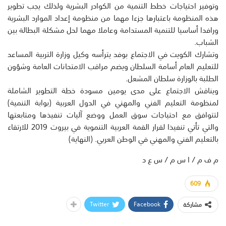
وتوفير احتياجات خطط التنمية من الكوادر البشرية ولذلك يجب تطوير
هذه المنظومة باعتبارها جزءا مهما من منظومة إعداد الموارد البشرية
ورافدا أساسيا للتنمية المستدامة وعاملا مهما لحل مشكلة البطالة بين
الشباب.
وتشارك الكويت في الاجتماع بوفد يترأسه وكيل وزارة التربية المساعد
للتعليم العام أسامة السلطان ويضم مراقب الامتحانات العامة وشؤون
الطلبة بالوزارة سلطان المشعل.
ويناقش الاجتماع على مدى يومين مسودة خطة التطوير الشاملة
لمنظومة التعليم الفني والمهني في الدول العربية (بوابة التنمية)
لتتوافق مع احتياجات سوق العمل ووضع آليات تنفيذها ومتابعتها
والتي تأتي تنفيذا لقرار القمة العربية التنموية في بيروت 2019 للارتقاء
بالتعليم الفني والمهني في الوطن العربي. (النهاية)
م ف م / ا س م / س ع د
609
Twitter
Facebook
مشاركة