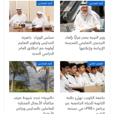
أخبار المدارس
أخبار المدارس
وزير التربية يصدر قرارًا بإلغاء
مجلس الوزراء: جاهزية
الترخيص التعليمي للمدرسة
المدارس وتطوير التعليم
الإيرانية وإغلاقها
أولوية مع انطلاق العام
الدراسي الجديد
التعليم العالي
أخبار المدارس
جامعة الكويت تهيّئ طلبة
«التربية» تحدد شروط صرف
الثانوية للحياة الجامعية عبر
مكافأة الأعمال الممتازة
برنامج «PRE» في نسخته
للعاملين بالمدارس ورياض
الثانية
الأطفال