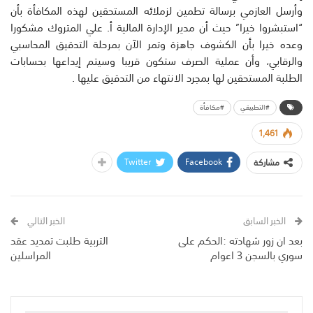
وأرسل العازمي برسالة تطمين لزملائه المستحقين لهذه المكافأة بأن
“استبشروا خيرا” حيث أن مدير الإدارة المالية أ. علي المتروك مشكورا
وعده خيرا بأن الكشوف جاهزة وتمر الآن بمرحلة التدقيق المحاسبي
والرقابي، وأن عملية الصرف ستكون قريبا وسيتم إيداعها بحسابات
الطلبة المستحقين لها بمجرد الانتهاء من التدقيق عليها .
#التطبيقي
#مكافأة
1,461
Twitter
Facebook
مشاركة
الخبر السابق
الخبر التالي
بعد ان زور شهادته :الحكم على
التربية طلبت تمديد عقد
سوري بالسجن 3 اعوام
المراسلين