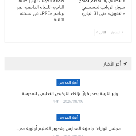
«التطبيقي»: تقديم نماذج
جامعة الكويت تهيّئ طلبة
تحويل الرواتب لمستحقي
الثانوية للحياة الجامعية عبر
«التفوق» حتى 31 الجاري
برنامج «PRE» في نسخته
الثانية
السابق
التالي
أخر الأخبار
أخبار المدارس
وزير التربية يصدر قرارًا بإلغاء الترخيص التعليمي للمدرسة…
4
2026/08/06
أخبار المدارس
مجلس الوزراء: جاهزية المدارس وتطوير التعليم أولوية مع…