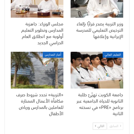
وزير التربية يصدر قرارًا بإلغاء
مجلس الوزراء: جاهزية
الترخيص التعليمي للمدرسة
المدارس وتطوير التعليم
الإيرانية وإغلاقها
أولوية مع انطلاق العام
الدراسي الجديد
التعليم العالي
أخبار المدارس
جامعة الكويت تهيّئ طلبة
«التربية» تحدد شروط صرف
الثانوية للحياة الجامعية عبر
مكافأة الأعمال الممتازة
برنامج «PRE» في نسخته
للعاملين بالمدارس ورياض
الثانية
الأطفال
السابق
التالي