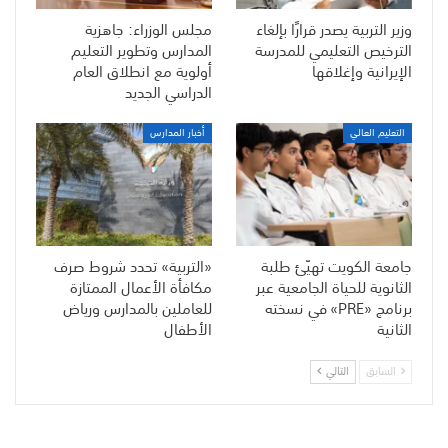
وزير التربية يصدر قرارًا بإلغاء
مجلس الوزراء: جاهزية
الترخيص التعليمي للمدرسة
المدارس وتطوير التعليم
الإيرانية وإغلاقها
أولوية مع انطلاق العام
الدراسي الجديد
التعليم العالي
أخبار المدارس
جامعة الكويت تهيّئ طلبة
«التربية» تحدد شروط صرف
الثانوية للحياة الجامعية عبر
مكافأة الأعمال الممتازة
برنامج «PRE» في نسخته
للعاملين بالمدارس ورياض
الثانية
الأطفال
السابق
التالي