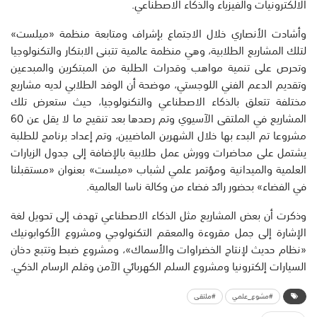
الالكترونيات والفيزياء والذكاء الاصطناعي.
وأشادت الأنصاري خلال الاجتماع بإشراف ومتابعة منظمة «ميلست»
لتلك المشاريع الطلابية، وهي منظمة عالمية تتبنى الابتكار والتكنولوجيا
وتحرص على تنمية مواهب وقدرات الطلبة من المبتكرين والمبدعين
وتقديم الدعم الفني اللوجستي، موضحة أن الوفد الطلابي لديه مشاريع
مختلفة تتعلق بالذكاء الاصطناعي والتكنولوجيا، حيث ستعرض تلك
المشاريع في الملتقى الآسيوي وتم رصدها بعد تنقيح ما لا يقل عن 60
مشروعا تم البدء بها خلال الشهرين الماضيين، وتم إعداد برنامج للطلبة
يشتمل على محاضرات وورش عمل طلابية بالإضافة إلى جدول الزيارات
العلمية والميدانية ومؤتمر علمي لشباب «ميلست» بعنوان «مستقبلنا
في الفضاء» بحضور رائد فضاء من وكالة ناسا العالمية.
وذكرت أن بعض المشاريع مثل الذكاء الاصطناعي تهدف إلى تحويل لغة
الإشارة إلى جمل مقروءة والمعقم التكنولوجي ومشروع الأكوابونيك
«نظام حديث لإنتاج الخضراوات والأسماك»، ومشروع ضبط وتتبع دخان
السيارات إلكترونيا ومشروع السلم الكهربائي الآمن وقلم الرسام الذكي.
#مشوع_علمي
#ملتقى