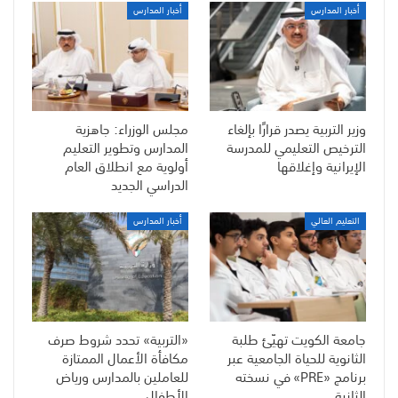
أخبار المدارس
أخبار المدارس
وزير التربية يصدر قرارًا بإلغاء
مجلس الوزراء: جاهزية
الترخيص التعليمي للمدرسة
المدارس وتطوير التعليم
الإيرانية وإغلاقها
أولوية مع انطلاق العام
الدراسي الجديد
التعليم العالي
أخبار المدارس
جامعة الكويت تهيّئ طلبة
«التربية» تحدد شروط صرف
الثانوية للحياة الجامعية عبر
مكافأة الأعمال الممتازة
برنامج «PRE» في نسخته
للعاملين بالمدارس ورياض
الثانية
الأطفال