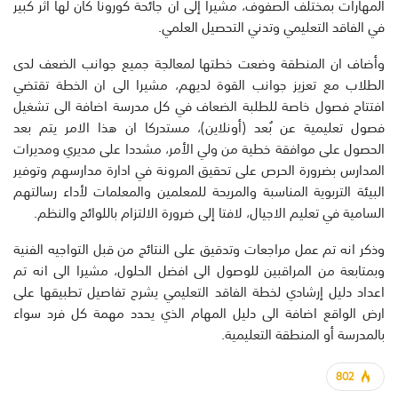
المهارات بمختلف الصفوف، مشيرا إلى ان جائحة كورونا كان لها اثر كبير
في الفاقد التعليمي وتدني التحصيل العلمي.
وأضاف ان المنطقة وضعت خطتها لمعالجة جميع جوانب الضعف لدى
الطلاب مع تعزيز جوانب القوة لديهم، مشيرا الى ان الخطة تقتضي
افتتاح فصول خاصة للطلبة الضعاف في كل مدرسة اضافة الى تشغيل
فصول تعليمية عن بُعد (أونلاين)، مستدركا ان هذا الامر يتم بعد
الحصول على موافقة خطية من ولي الأمر، مشددا على مديري ومديرات
المدارس بضرورة الحرص على تحقيق المرونة في ادارة مدارسهم وتوفير
البيئة التربوية المناسبة والمريحة للمعلمين والمعلمات لأداء رسالتهم
السامية في تعليم الاجيال، لافتا إلى ضرورة الالتزام باللوائح والنظم.
وذكر انه تم عمل مراجعات وتدقيق على النتائج من قبل التواجيه الفنية
وبمتابعة من المراقبين للوصول الى افضل الحلول، مشيرا الى انه تم
اعداد دليل إرشادي لخطة الفاقد التعليمي يشرح تفاصيل تطبيقها على
ارض الواقع اضافة الى دليل المهام الذي يحدد مهمة كل فرد سواء
بالمدرسة أو المنطقة التعليمية.
802