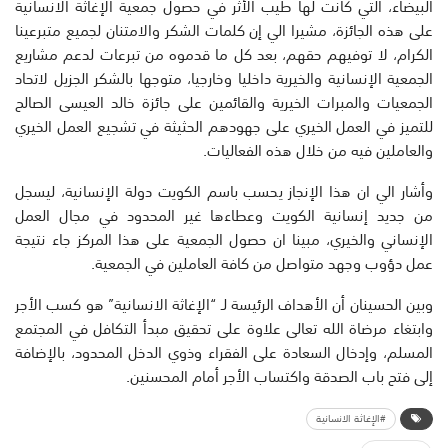
البيضاء، التي كانت لها طيب الأثر في حصول جمعية الإغاثة الانسانية
على هذه الجائزة، مشيرا الي إن كلمات الشكر والامتنان لجميع متبرعينا
الكرام، لا توفيهم حقهم، بعد كل ما قدموه من تبرعات لدعم مشاريع
الجمعية الإنسانية والخيرية داخليا وخارجيا، متوجها بالشكر الجزيل لاتحاد
الجمعيات والمبرات الخيرية والقائمين على جائزة خالد العيسى الصالح
للتميز في العمل الخيري على جهودهم الحثيثة في تشجيع العمل الخيري
والعاملين فيه من خلال هذه الفعاليات.
وأشار الي ان هذا الإنجاز يحسب باسم الكويت دولة الإنسانية، ليسجل
من جديد إنسانية الكويت وعطاءها غير المحدود في مجال العمل
الإنساني والخيري، مبينا ان حصول الجمعية على هذا المركز جاء نتيجة
عمل دؤوب وجهد متواصل من كافة العاملين في الجمعية.
وبين الحسينان أن الأهداف الرئيسة لـ “الإغاثة الانسانية” هو كسب الأجر
وابتغاء مرضاة الله تعالى علاوة على تحقيق مبدأ التكافل في المجتمع
المسلم، وإدخال السعادة على الفقراء وذوي الدخل المحدود، بالإضافة
إلى فتح باب الصدقة واكتساب الأجر أمام المحسنين.
#الإغاثة الانسانية