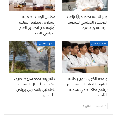
وزير التربية يصدر قرارًا بإلغاء
مجلس الوزراء: جاهزية
الترخيص التعليمي للمدرسة
المدارس وتطوير التعليم
الإيرانية وإغلاقها
أولوية مع انطلاق العام
الدراسي الجديد
التعليم العالي
أخبار المدارس
جامعة الكويت تهيّئ طلبة
«التربية» تحدد شروط صرف
الثانوية للحياة الجامعية عبر
مكافأة الأعمال الممتازة
برنامج «PRE» في نسخته
للعاملين بالمدارس ورياض
الثانية
الأطفال
السابق
التالي