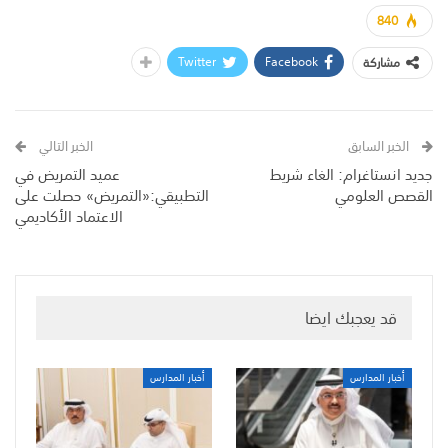
840
Twitter
Facebook
مشاركة
الخبر السابق
الخبر التالي
جديد انستاغرام: الغاء شريط
عميد التمريض في
القصص العلومي
التطبيقي:«التمريض» حصلت على
الاعتماد الأكاديمي
قد يعجبك ايضا
أخبار المدارس
أخبار المدارس