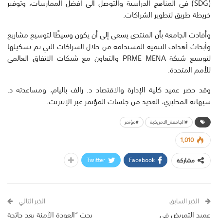
(SDG) في المناهج الدراسية والتوصل الى أفضل الممارسات، وتوفير
خريطة طريق لتطوير الشراكات.
وأفادت الجامعة بأن المنتدى يسعى إلى أن يكون وسيطًا لتوسيع مشاريع
وأبحاث أهداف التنمية المستدامة من خلال الشراكات التي تم تشكيلها
لتوسيع شبكة PRME MENA والتعاون مع شبكات الاتفاق العالمي
للأمم المتحدة.
وقد حضر عميد كلية الإدارة والاقتصاد د. رالف باليام، ومساعدته د.
شيهانة المطيري، العديد من جلسات المؤتمر عبر الإنترنت.
#الجامعة_الامريكية
#مؤتمر
1,010
Twitter
Facebook
مشاركة
الخبر السابق
الخبر التالي
عميد التمريض في
بحث “العودة الآمنة بعد جائحة