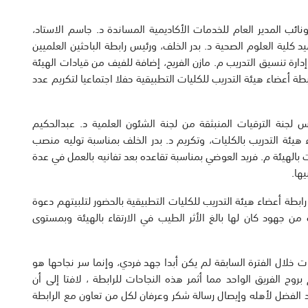
ونائب المدير العام للخدمات الأكاديمية المساندة د. جاسم الاستاد،
كلية العلوم الصحية د. بدر الخلف، ورئيس رابطة الباحثين العلميين
دارة تنسيق التدريب م. مازن الفريح، إضافة للفيف من قيادات الهيئة
ة أعضاء هيئة التدريب للكليات التطبيقية حفلا اجتماعيا لتكريم عدد
 لجنة الترقيات المنبثقة من لجنة الشئون العلمية د. عبدالحكيم
ء هيئة التدريب بالكليات، وتكريم د. بدر الخلف بمناسبة توليه منصب
ت بالهيئة م. فريد العوضي بمناسبة تقاعده بعد تفانيه بالعمل في عدة
ها.
طة أعضاء هيئة التدريب للكليات التطبيقية بالحضور لتلبيتهم دعوة
من جهود كان لها بالغ الأثر الطيب في الارتقاء بالهيئة وبمستوى
ت خلال الفترة السابقة لم يكن أبدا جهد فردي، وإنما سر نجاحها هو
بروح الفريق الواحد مما أثمر هذه النجاحات للرابطة ، لافتا إلى أن
 الفضل لأهله وإيصال رسالة شكر وعرفان لكل من تعاون مع الرابطة