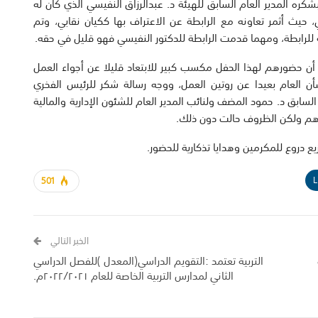
ره المدير العام السابق للهيئة د. عبدالرزاق النفيسي الذي كان له
 حيث أثمر تعاونه مع الرابطة عن الاعتراف بها ككيان نقابي، وتم
 للرابطة، ومهما قدمت الرابطة للدكتور النفيسي فهو قليل في حقه.
أن حضورهم لهذا الحفل مكسب كبير للابتعاد قليلا عن أجواء العمل
شأن العام بعيدا عن روتين العمل، ووجه رسالة شكر للرئيس الفخري
لسابق د. حمود المضف ولنائب المدير العام للشئون الإدارية والمالية
ورهم ولكن الظروف حالت دون ذلك.
 دروع للمكرمين وهدايا تذكارية للحضور.
L
501
الخبر التالي
التربية تعتمد :التقويم الدراسي(المعدل )للفصل الدراسي
الثاني لمدارس التربية الخاصة للعام ٢٠٢٢/٢٠٢١م.