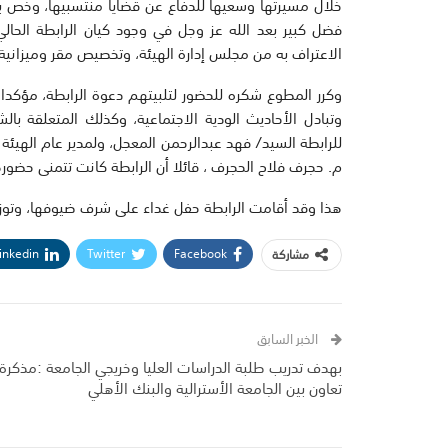
خلال مسيرتها وسعيها للدفاع عن قضايا منتسبيها، وخص بشك
فضل كبير بعد الله عز وجل في وجود كيان الرابطة الحالي،
الاعتراف به من مجلس إدارة الهيئة، وتخصيص مقر وميزانية
وكرر المطوع شكره للحضور لتلبيتهم دعوة الرابطة، مؤكدا 
وتبادل الأحاديث الودية الاجتماعية، وكذلك المتعلقة بال
للرابطة السيد/ فهد عبدالرحمن المعجل، ولمدير عام الهيئة ا
م. حجرف فلاح الحجرف ، قائلا أن الرابطة كانت تتمنى حض
هذا وقد أقامت الرابطة حفل غداء على شرف ضيوفها، وتوزيع
inkedin
Twitter
Facebook
مشاركة
الخبر السابق
بهدف تدریب طلبة الدراسات العليا وخريجي الجامعة :مذكرة
تعاون بين الجامعة الأسترالية والبنك الأهلي