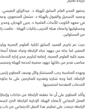
جريدة تعليم
بحضور المدير العام السابق للهيئة د. عبدالرزاق النفيسي، 
وعميد التسجيل والقبول بالهيئة د. مشعل المنصوري، وعميد 
في معهد الكويت للأبحاث العلمية د. يحيى الهدبان، ومدير إ
ومسئوليها واعضاء هيئة التدريب بكليات الهيئة ، نظمت رابط
من المسئولين.
حيث تم تكريم العميد السابق لكلية العلوم الصحية ورئيس
الصغير، لما بذله من جهود تجاه الرابطة وتجاه قضايا أعضا
عميد كلية العلوم الصحية، إضافة لتكريم مدير إدارة الخدما
مناصب قدم من خلالها جهود مضنية لخدمة الهيئة ومنتسبي
وبهذه المناسبة رحب المستشار وائل يوسف المطوع رئيس راب
الرابطة، كما وجه شكره وتقديره للمكرمين على ما بذلوه 
الخدمات المقدمة لمنتسبيها.
وأكد المطوع على أن ما حققته الرابطة من نجاحات وإنجازا
العمل الجماعي لأعضاء الهيئة الإدارية للرابطة الذي اتسم 
الرابطة حرصت على تنظيم هذا الحفل الاجتماعي من باب رد