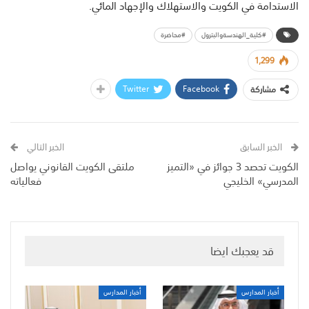
الاستدامة في الكويت والاستهلاك والإجهاد المائي.
#كلية_الهندسةوالبترول
#محاضرة
1,299
Twitter
Facebook
مشاركة
الخبر السابق
الخبر التالي
الكويت تحصد 3 جوائز في «التميز
ملتقى الكويت القانوني يواصل
المدرسي» الخليجي
فعالياته
قد يعجبك ايضا
أخبار المدارس
أخبار المدارس