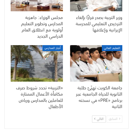
وزير التربية يصدر قرارًا بإلغاء
مجلس الوزراء: جاهزية
الترخيص التعليمي للمدرسة
المدارس وتطوير التعليم
الإيرانية وإغلاقها
أولوية مع انطلاق العام
الدراسي الجديد
التعليم العالي
أخبار المدارس
جامعة الكويت تهيّئ طلبة
«التربية» تحدد شروط صرف
الثانوية للحياة الجامعية عبر
مكافأة الأعمال الممتازة
برنامج «PRE» في نسخته
للعاملين بالمدارس ورياض
الثانية
الأطفال
السابق
التالي