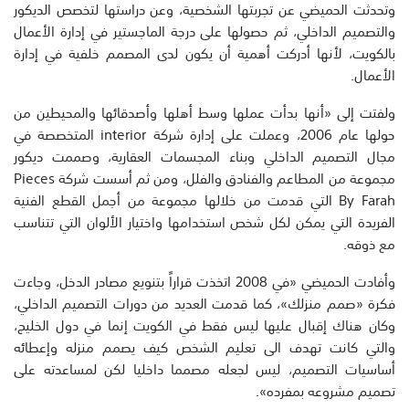
وتحدثت الحميضي عن تجربتها الشخصية، وعن دراستها لتخصص الديكور
والتصميم الداخلي، ثم حصولها على درجة الماجستير في إدارة الأعمال
بالكويت، لأنها أدركت أهمية أن يكون لدى المصمم خلفية في إدارة
الأعمال.
ولفتت إلى «أنها بدأت عملها وسط أهلها وأصدقائها والمحيطين من
حولها عام 2006، وعملت على إدارة شركة interior المتخصصة في
مجال التصميم الداخلي وبناء المجسمات العقارية، وصممت ديكور
مجموعة من المطاعم والفنادق والفلل، ومن ثم أسست شركة Pieces
By Farah التي قدمت من خلالها مجموعة من أجمل القطع الفنية
الفريدة التي يمكن لكل شخص استخدامها واختيار الألوان التي تتناسب
مع ذوقه.
وأفادت الحميضي «في 2008 اتخذت قراراً بتنويع مصادر الدخل، وجاءت
فكرة «صمم منزلك»، كما قدمت العديد من دورات التصميم الداخلي،
وكان هناك إقبال عليها ليس فقط في الكويت إنما في دول الخليج،
والتي كانت تهدف الى تعليم الشخص كيف يصمم منزله وإعطائه
أساسيات التصميم، ليس لجعله مصمما داخليا لكن لمساعدته على
تصميم مشروعه بمفرده».