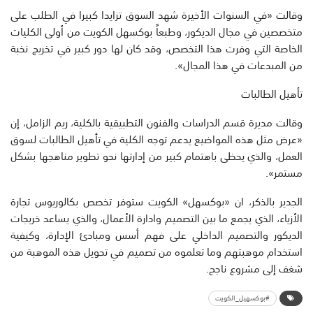
وقالت «في السنوات الأخيرة شهد السوق تزايدا كبيرا في الطلب على
متخصصين في مجال الديكور، وطبعاً بوكسهل الكويت من أولى الكليات
الخاصة التي وفرت هذا التخصص، وقد كان لها دور كبير في تخريج نخبة
من المبدعات في هذا المجال».
تأهيل الطالبات
وقالت مديرة قسم الدراسات والفنون التطبيقية بالكلية، ريم الزامل، إن
«عرض مثل هذه المواضيع يدعم توجه الكلية في تأهيل الطالبات لسوق
العمل، والذي يحظى باهتمام كبير من إدارتها نحو تطوير مناهجها بشكل
مستمر».
الجدير بالذكر، ان «بوكسهل» الكويت ستوفر تخصص بكالوريوس تجارة
الأزياء، الذي يجمع ما بين التصميم وادارة الأعمال، والذي يساعد خريجات
الديكور والتصميم الداخلي على فهم أسس ومبادئ الإدارة، وكيفية
استخدام موهبتهم وما تعلموه من تصميم في تحويل هذه الموهبة من
شغف إلى مشروع ناجح.
#بوكسهيل_الكويت