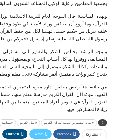
بجمعية المعلمين برعاية الوكيل المساعد للشؤون المالية
وبهذه المناسبة، قال الموجه العام للتربية الاسلامية بو
القرآن، وما أروع أن يتنافس ورثة الأنبياء في تلاوة وحفظ
خلفه تنزيل من حكيم حميد، فهنيئا لكل من حفظ القرآن 
رسول الله صلى الله عليه وسلم إذ يقول «خيركم من تعلم 
وتوجه الراشد بخالص الشكر والتقدير إلى مسؤولي جا
المسابقة، ووفروا لها كل أسباب النجاح، ولمسؤولي مبرة ا
والسداد، وكذلك الشكر موصول إلى التوجيه الفني العام ل
بنجاح كبير وبإعداد متميز، أثمر مشاركة 1500 معلم ومعلمة من مختلف التخصصات في المسابقة المباركة.
من جانبه، هنأ رئيس مجلس ادارة مبرة المتميزين لخدمة 
الكبير، مؤكدا ان القرآن الكريم مدرسة نتعلم منها، مثمن
لتعزيز القرآن في نفوس أفراد المجتمع، متمنيا من الجه
زيادة المشاركين فيها.‫
# مبرة المتميزين ل‍خدمة القرآن الكريم
#حفل_تكريم
#مسابقة
Linkedin
Twitter
Facebook
مشاركة