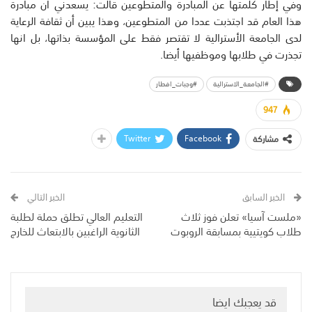
وفي إطار كلمتها عن المبادرة والمتطوعين قالت: يسعدني أن مبادرة
هذا العام قد اجتذبت عددا من المتطوعين، وهذا يبين أن ثقافة الرعاية
لدى الجامعة الأسترالية لا تقتصر فقط على المؤسسة بذاتها، بل انها
تجذرت في طلابها وموظفيها أيضا.
#الجامعة_الاسترالية
#وجبات_افطار
947
Twitter
Facebook
مشاركة
الخبر السابق
الخبر التالي
«ملست آسيا» تعلن فوز ثلاث
التعليم العالي تطلق حملة لطلبة
طلاب كويتيية بمسابقة الروبوت
الثانوية الراغبين بالابتعاث للخارج
قد يعجبك ايضا