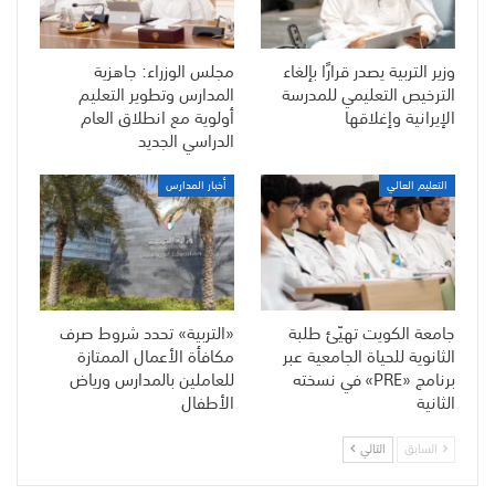
وزير التربية يصدر قرارًا بإلغاء
مجلس الوزراء: جاهزية
الترخيص التعليمي للمدرسة
المدارس وتطوير التعليم
الإيرانية وإغلاقها
أولوية مع انطلاق العام
الدراسي الجديد
التعليم العالي
أخبار المدارس
جامعة الكويت تهيّئ طلبة
«التربية» تحدد شروط صرف
الثانوية للحياة الجامعية عبر
مكافأة الأعمال الممتازة
برنامج «PRE» في نسخته
للعاملين بالمدارس ورياض
الثانية
الأطفال
السابق
التالي