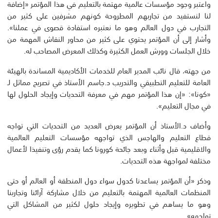
واعتبر وجود مؤسسات عالمية مهتمة بالتعليم في هذا المؤتمر «إضافة
لنا لنستفيد من تجاربهم المطروحة كونهم مشرفين على كثير من
التجارب في دول العالم وهو ما نعتبره استفادة قصوى في عملنا».
وأشار إلى أن المؤتمر يحتوي على كثير من محاور النقاش المهمة من
خلال الجلسات وورش العمل الكثيرة وكذلك المعرض المصاحب له.
من جهته، قال نائب المدير العام للخدمات الأكاديمية المساندة بالهيئة
العامة للتعليم التطبيقي والتدريب د.جاسم الأستاذ في تصريح مماثل لـ
«كونا»: «إن هذا المؤتمر مهم في معرفة التحديات وإيجاد الحلول لها
في مجال التعليم».
وأضاف د.الأستاذ أن المؤتمر يعرض العديد من التحديات التي تواجه
قطاع التعليم والهاجس الذي تواجهه مؤسسات التعليم العالمية
والاقليمية قبل وأثناء وبعد جائحة كورونا كما يقدم رؤى وتنفيذا لأعمال
مختلفة لمواجهة هذه التحديات.
وذكر «أن المؤتمر يساعدنا كدول سواء دول المنطقة أو العالم أو حتى
المنظمات العالمية المهتمة بالتعليم من خلال مشاركة آرائنا وتجاربنا
وهو ما يساهم في تطويره وإيجاد حلول لكثير من المشاكل التي
تواجهه».