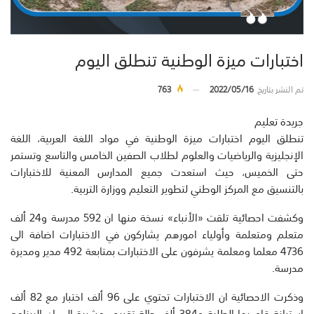
اختبارات ميزة الوطنية تنطلق اليوم
تم النشر بتاريخ
2022/05/16
763
جريدة تعليم
تنطلق اليوم اختبارات ميزة الوطنية في مواد اللغة العربية، اللغة
الإنجليزية والرياضيات والعلوم لطلاب الصفين الخامس والتاسع وتستمر
حتى الخميس، حيث استعدت جميع المدارس المعنية للاختبارات
بالتنسيق مع المركز الوطني لتطوير التعليم ووزارة التربية.
وكشفت احصائية تلقت «الأنباء» نسخة منها ان 592 مدرسة و24 ألف
متعلم ومتعلمة وأولياء امورهم يشاركون في الاختبارات اضافة الى
4736 معلما ومعلمة يشرفون على الاختبارات بمتابعة 492 مدير ومديرة
مدرسة.
وذكرت الاحصائية ان الاختبارات تحتوي على 96 ألف اختبار مع 82 ألف
استبانة قام بها الطلبة و384 ألف حالة تقييم، مشيرة الى ان البرنامج