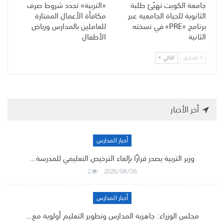
جامعة الكويت تهيّئ طلبة
«التربية» تحدد شروط صرف
الثانوية للحياة الجامعية عبر
مكافأة الأعمال الممتازة
برنامج «PRE» في نسخته
للعاملين بالمدارس ورياض
الثانية
الأطفال
السابق
التالي
أخر الأخبار
أخبار المدارس
وزير التربية يصدر قرارًا بإلغاء الترخيص التعليمي للمدرسة…
2
2026/08/06
أخبار المدارس
مجلس الوزراء: جاهزية المدارس وتطوير التعليم أولوية مع…