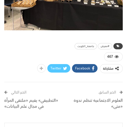
#معرض
جامعة_الكويت
467
Twitter
Facebook
مشاركة
الخبر السابق
الخبر التالي
العلوم الاجتماعية تنظم ندوة
«التطبيقي» يقيم «ملتقى المرأة
«متى»
في مجال علم البيانات»