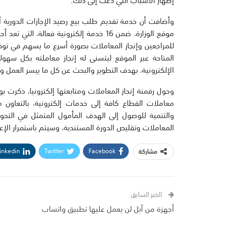
إظهار الأسباب التي دعت إلى ذلك.
وأضافت أن خدمة تقديم طلب بيع رصيد الإجازات الدورية أثن
موقع الوزارة، ضمن 16 خدمة إلكترونية فعا
للمراجعين وإنجاز المعاملات بصورة أسرع ما يسهم في توفي
المتاحة عبر الموقع ليتسنى له إنجاز معاملته بكل سهو
الإلكترونية، بهدف التطوير والبحث عن كل ما ييسر العمل وي
وحول رقمنة إنجاز المعاملات ومتابعتها إلكترونيا، ذكرت ب
معاملات القطاع كافة إلى خدمات إلكترونية، بالتعاون 
والتنمية للوصول إلى الهدف المأمول المتمثل في التحول
المعاملات وتقليص الدورة المستندية، وسيتم باستمرار الإعل
inkedin
Twitter
Facebook
مشاركة
الخبر السابق
أجهزة من آبل لن يعمل عليها تطبيق واتساب